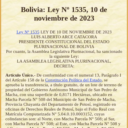
Bolivia: Ley Nº 1535, 10 de
noviembre de 2023
Ley Nº 1535
LEY DE 10 DE NOVIEMBRE DE 2023
LUIS ALBERTO ARCE CATACORA
PRESIDENTE CONSTITUCIONAL DEL ESTADO
PLURINACIONAL DE BOLIVIA
Por cuanto, la Asamblea Legislativa Plurinacional, ha sancionado
la siguiente Ley:
LA ASAMBLEA LEGISLATIVA PLURINACIONAL,
DECRETA:
Artículo Único.-
De conformidad con el numeral 13, Parágrafo I
del Artículo 158 de la
Constitución Política del Estado
, se
aprueba la transferencia, a título gratuito, de un lote de terreno de
propiedad del Gobierno Autónomo Municipal de San Pedro de
Macha, con una superficie de 0,8171 Hectáreas, ubicado en
Macha Parcela N° 508 del Municipio de San Pedro de Macha,
Provincia Chayanta del Departamento de Potosí, registrado en
oficinas de Derechos Reales de Potosí, bajo el Folio Real con
Matrícula Computarizada N° 5.04.0.10.0003152, cuyas
colindancias son: al Norte, con Macha Parcela N° 508; al Sur,
con Macha Parcela N° 508; al Este, con Macha Parcela N° 508 y