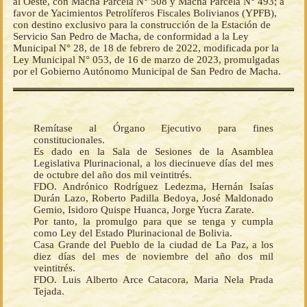
al Oeste, con Macha Parcela N° 508 y Macha Parcela N° 493; a
favor de Yacimientos Petrolíferos Fiscales Bolivianos (YPFB),
con destino exclusivo para la construcción de la Estación de
Servicio San Pedro de Macha, de conformidad a la Ley
Municipal N° 28, de 18 de febrero de 2022, modificada por la
Ley Municipal N° 053, de 16 de marzo de 2023, promulgadas
por el Gobierno Autónomo Municipal de San Pedro de Macha.
Remítase al Órgano Ejecutivo para fines
constitucionales.
Es dado en la Sala de Sesiones de la Asamblea
Legislativa Plurinacional, a los diecinueve días del mes
de octubre del año dos mil veintitrés.
FDO. Andrónico Rodríguez Ledezma, Hernán Isaías
Durán Lazo, Roberto Padilla Bedoya, José Maldonado
Gemio, Isidoro Quispe Huanca, Jorge Yucra Zarate.
Por tanto, la promulgo para que se tenga y cumpla
como Ley del Estado Plurinacional de Bolivia.
Casa Grande del Pueblo de la ciudad de La Paz, a los
diez días del mes de noviembre del año dos mil
veintitrés.
FDO. Luis Alberto Arce Catacora, Maria Nela Prada
Tejada.