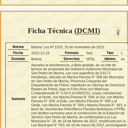
Ficha Técnica (
DCMI
)
Norma
Bolivia: Ley Nº 1535, 10 de noviembre de 2023
Fecha
Formato
Tipo
2023-12-23
Text
L
Dominio
Derechos
Idioma
Bolivia
GFDL
es
Aprueba la transferencia, a título gratuito, de un lote de
terreno de propiedad del Gobierno Autónomo Municipal de
San Pedro de Macha, con una superficie de 0,8171
Hectáreas, ubicado en Macha Parcela N° 508 del Municipio
de San Pedro de Macha, Provincia Chayanta del
Departamento de Potosí, registrado en oficinas de Derechos
Reales de Potosí, bajo el Folio Real con Matrícula
Computarizada N° 5.04.0.10.0003152, cuyas colindancias
son: al Norte, con Macha Parcela N° 508; al Sur, con Macha
Sumario
Parcela N° 508; al Este, con Macha Parcela N° 508 y al
Oeste, con Macha Parcela N° 508 y Macha Parcela N° 493; a
favor de Yacimientos Petrolíferos Fiscales Bolivianos (YPFB),
con destino exclusivo para la construcción de la Estación de
Servicio San Pedro de Macha, de conformidad a la Ley
Municipal N° 28, de 18 de febrero de 2022, modificada por la
Ley Municipal N° 053, de 16 de marzo de 2023, promulgadas