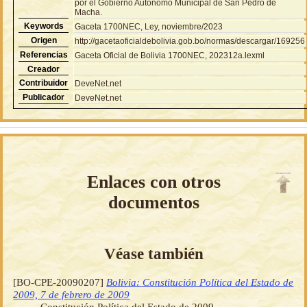
por el Gobierno Autónomo Municipal de San Pedro de
Macha.
Keywords
Gaceta 1700NEC, Ley, noviembre/2023
Origen
http://gacetaoficialdebolivia.gob.bo/normas/descargar/169256
Referencias
Gaceta Oficial de Bolivia 1700NEC, 202312a.lexml
Creador
Contribuidor
DeveNet.net
Publicador
DeveNet.net
Enlaces con otros
documentos
Véase también
[BO-CPE-20090207]
Bolivia: Constitución Política del Estado de
2009, 7 de febrero de 2009
Constitución Política del Estado de 2009