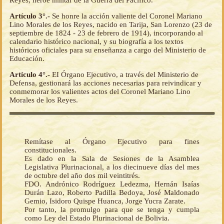
Reyes, héroe militar de la Guerra del Pacífico.
Artículo 3°.-
Se honre la acción valiente del Coronel Mariano
Lino Morales de los Reyes, nacido en Tarija, San Lorenzo (23 de
septiembre de 1824 - 23 de febrero de 1914), incorporando al
calendario histórico nacional, y su biografía a los textos
históricos oficiales para su enseñanza a cargo del Ministerio de
Educación.
Artículo 4°.-
EI Órgano Ejecutivo, a través del Ministerio de
Defensa, gestionará las acciones necesarias para reivindicar y
conmemorar los valientes actos del Coronel Mariano Lino
Morales de los Reyes.
Remítase al Órgano Ejecutivo para fines
constitucionales.
Es dado en la Sala de Sesiones de la Asamblea
Legislativa Plurinacional, a los diecinueve días del mes
de octubre del año dos mil veintitrés.
FDO. Andrónico Rodríguez Ledezma, Hernán Isaías
Durán Lazo, Roberto Padilla Bedoya, José Maldonado
Gemio, Isidoro Quispe Huanca, Jorge Yucra Zarate.
Por tanto, la promulgo para que se tenga y cumpla
como Ley del Estado Plurinacional de Bolivia.