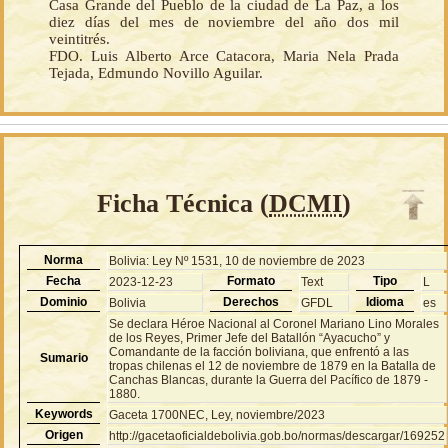
Casa Grande del Pueblo de la ciudad de La Paz, a los
diez días del mes de noviembre del año dos mil
veintitrés.
FDO. Luis Alberto Arce Catacora, Maria Nela Prada
Tejada, Edmundo Novillo Aguilar.
Ficha Técnica (
DCMI
)
Norma
Bolivia: Ley Nº 1531, 10 de noviembre de 2023
Fecha
Formato
Tipo
2023-12-23
Text
L
Dominio
Derechos
Idioma
Bolivia
GFDL
es
Se declara Héroe Nacional al Coronel Mariano Lino Morales
de los Reyes, Primer Jefe del Batallón “Ayacucho” y
Comandante de la facción boliviana, que enfrentó a las
Sumario
tropas chilenas el 12 de noviembre de 1879 en la Batalla de
Canchas Blancas, durante la Guerra del Pacífico de 1879 -
1880.
Keywords
Gaceta 1700NEC, Ley, noviembre/2023
Origen
http://gacetaoficialdebolivia.gob.bo/normas/descargar/169252