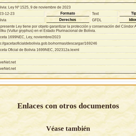
livia: Ley Nº 1525, 9 de noviembre de 2023
Formato
Ti
23-12-23
Text
Derechos
Idi
ivia
GFDL
presente Ley tiene por objeto garantizar la protección y conservación del Cóndor 
lku (Vultur gryphus) en el Estado Plurinacional de Bolivia.
ceta 1699NEC, Ley, noviembre/2023
tp://gacetaoficialdebolivia.gob.bo/normas/descargar/169246
ceta Oficial de Bolivia 1699NEC, 202312a.lexml
veNet.net
veNet.net
Enlaces con otros documentos
Véase también