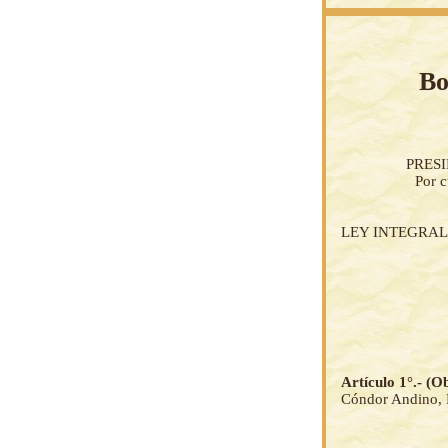
Bo
PRES
Por c
LEY INTEGRA
Artículo 1°.- (O
Cóndor Andino, K