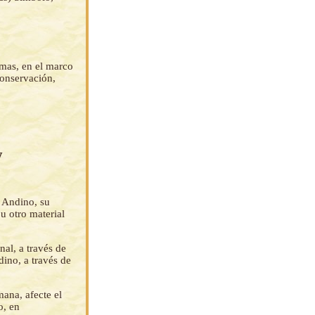
omas, en el marco
conservación,
y
 Andino, su
u otro material
al, a través de
dino, a través de
ana, afecte el
o, en