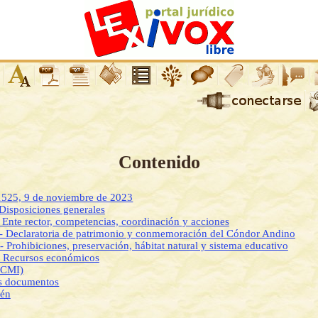
Contenido
 1525, 9 de noviembre de 2023
 Disposiciones generales
- Ente rector, competencias, coordinación y acciones
I - Declaratoria de patrimonio y conmemoración del Cóndor Andino
- Prohibiciones, preservación, hábitat natural y sistema educativo
- Recursos económicos
DCMI)
os documentos
ién