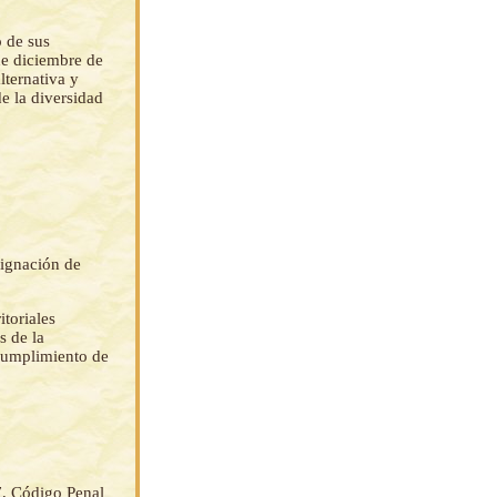
o de sus
de diciembre de
alternativa y
e la diversidad
signación de
itoriales
s de la
 cumplimiento de
7, Código Penal