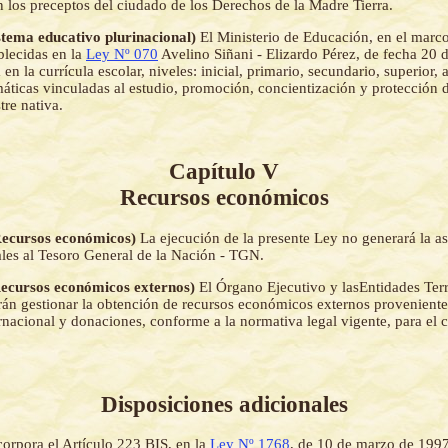
 los preceptos del ciudado de los Derechos de la Madre Tierra.
istema educativo plurinacional)
El Ministerio de Educación, en el marc
blecidas en la
Ley Nº 070
Avelino Siñani - Elizardo Pérez, de fecha 20 
en la currícula escolar, niveles: inicial, primario, secundario, superior, 
máticas vinculadas al estudio, promoción, concientización y protección d
tre nativa.
Capítulo V
Recursos económicos
(Recursos económicos)
La ejecución de la presente Ley no generará la a
ales al Tesoro General de la Nación - TGN.
(Recursos económicos externos)
El Órgano Ejecutivo y lasEntidades Terr
n gestionar la obtención de recursos económicos externos proveniente
rnacional y donaciones, conforme a la normativa legal vigente, para el
Disposiciones adicionales
corpora el Artículo 223 BIS, en la
Ley Nº 1768
, de 10 de marzo de 199