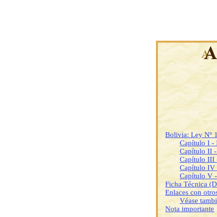
Bolivia: Ley Nº
Capítulo I -
Capítulo II 
Capítulo II
Capítulo IV 
Capítulo V 
Ficha Técnica (
Enlaces con otr
Véase tamb
Nota importante