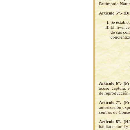
Patrimonio Natura
Artículo 5°.- (D
Se estable
El nivel c
de sus com
concientiz
Artículo 6°.- (P
acoso, captura, a
de reproducción,
Artículo 7°.- (P
autorización expr
centros de Conse
Artículo 8°.- (H
hábitat natural y