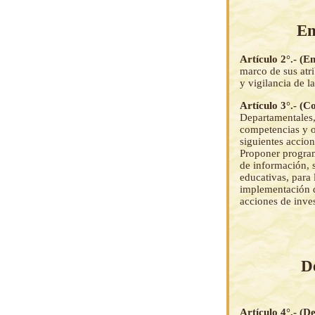
En
Artículo 2°.- (E
marco de sus atr
y vigilancia de l
Artículo 3°.- (C
Departamentales,
competencias y ot
siguientes accio
Proponer program
de información, 
educativas, para
implementación d
acciones de inve
D
Artículo 4°.- (D