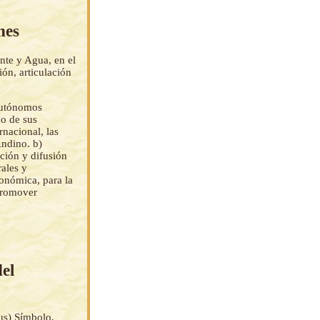
nes
nte y Agua, en el
ón, articulación
Autónomos
o de sus
rnacional, las
Andino. b)
ción y difusión
ales y
conómica, para la
Promover
el
us) Símbolo,