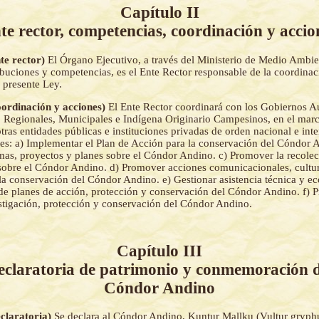
Capítulo II
te rector, competencias, coordinación y accio
nte rector)
El Órgano Ejecutivo, a través del Ministerio de Medio Ambie
ibuciones y competencias, es el Ente Rector responsable de la coordinaci
a presente Ley.
oordinación y acciones)
El Ente Rector coordinará con los Gobiernos 
 Regionales, Municipales e Indígena Originario Campesinos, en el marc
ras entidades públicas e instituciones privadas de orden nacional e inte
nes: a) Implementar el Plan de Acción para la conservación del Cóndor 
as, proyectos y planes sobre el Cóndor Andino. c) Promover la recolec
sobre el Cóndor Andino. d) Promover acciones comunicacionales, cultur
 la conservación del Cóndor Andino. e) Gestionar asistencia técnica y e
e planes de acción, protección y conservación del Cóndor Andino. f) 
stigación, protección y conservación del Cóndor Andino.
Capítulo III
eclaratoria de patrimonio y conmemoración d
Cóndor Andino
eclaratoria)
Se declara al Cóndor Andino, Kuntur Mallku (Vultur gryph