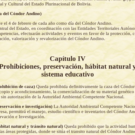
l y Cultural del Estado Plurinacional de Bolivia.
ía del Cóndor Andino)
ce el 4 de febrero de cada año como día del Cóndor Andino.
entral del Estado, en coordinación con las Entidades Territoriales Autón
petencias, efectuarán actividades y eventos en favor de la protección, 
ación, valorización y revalorización del Cóndor Andino.
Capítulo IV
Prohibiciones, preservación, hábitat natural 
sistema educativo
rohibición de caza)
Queda prohibida definitivamente la caza del Cóndor
copio y acondicionamiento, la comercialización de su material genético 
 sin autorización de la Autoridad Ambiental Competente Nacional.
reservación e investigación)
La Autoridad Ambiental Competente Nacion
esa, permitirá el manejo, estudio científico e inventarios del Cóndor An
rvación e Investigación.
ábitat natural y tránsito natural)
Queda prohibido que la actividad hum
 las áreas protegidas, donde se sitúa el transito natural del Cóndor Andin