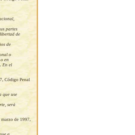
acional,
sus partes
libertad de
ños de
onal o
 o en
. En el
7, Código Penal
 que use
te, será
e marzo de 1997,
gue a