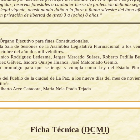
egidas, reservas forestales o cualquier tierra de protección definida seg
legal vigente, ocasionando daño a la flora o fauna silvestre del área af
en privación de libertad de (tres) 3 a (ocho) 8 años.”
Órgano Ejecutivo para fines Constitucionales.
a Sala de Sesiones de la Asamblea Legislativa Plurinacional, a los vei
ctubre del año dos mil veintitrés.
ico Rodríguez Ledezma, Jerges Mercado Suárez, Roberto Padilla Be
uez Gálvez, Isidoro Quispe Huanca, José Maldonado Gemio.
la promulgo para que se tenga y cumpla como Ley del Estado Pluri
 del Pueblo de la ciudad de La Paz, a los nueve días del mes de novie
itrés.
lberto Arce Catacora, Maria Nela Prada Tejada.
Ficha Técnica (
DCMI
)