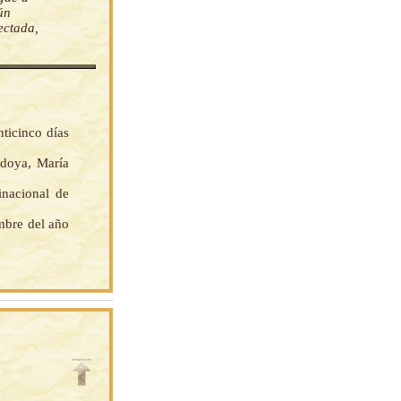
ún
ectada,
nticinco días
doya, María
nacional de
mbre del año