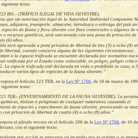
 siguiente texto:
 223 BIS.- (TRÁFICO ILEGAL DE VIDA SILVESTRE).
ona que sin autorización legal de la Autoridad Ambiental Competente N
osea, adquiera, transporte, almacene, introduzca o extraiga del país un
 especies de fauna y flora silvestre con fines comerciales o algunas de 
s o recursos genéticos, será sancionado con una pena de privación de 
eis (6) años.
ción será agravada a pena privativa de libertad de tres (3) a ocho (8) a
de libertad, cuando concurra alguna de las siguientes circunstancias:
cimen o la especie traficada se encuentre declarada por normativa naci
nal ratificada por el Estado como vulnerable, en peligro, peligro crítico
 2. La especie traficada esté declarada en veda o prohibida su caza; o 3
nvolucre varios tipos de especies de la fauna silvestre.”
corpora el Artículo 223 TER, en la
Ley Nº 1768
, de 10 de marzo de 199
 siguiente texto:
 223 TER.- (ENVENENAMIENTO DE LA FAUNA SILVESTRE). La persona
 químicas, tóxicas o peligrosas de cualquier naturaleza causando el
ento de especies y especímenes de fauna silvestre, provocando su muer
 con privación de libertad de cuatro (4) a ocho (8) años.”
orpora el párrafo tercero en el Artículo 206 de la
Ley Nº 1768
, de 10 d
viano, con el siguiente texto:
diante por acción se provoque un incendio que se origine o se propa