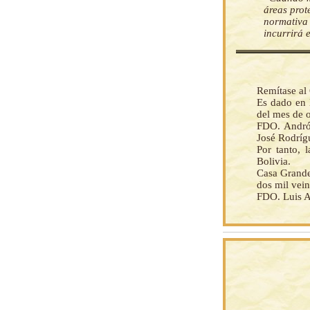
áreas prot
normativa 
incurrirá 
Remítase al 
Es dado en l
del mes de o
FDO. Andrón
José Rodríg
Por tanto, 
Bolivia.
Casa Grande
dos mil veint
FDO. Luis A