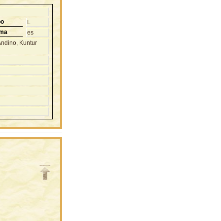
po
L
oma
es
Andino, Kuntur