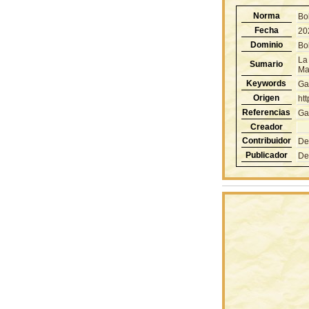
Norma
Bo
Fecha
20
Dominio
Bol
La 
Sumario
Mal
Keywords
Ga
Origen
ht
Referencias
Ga
Creador
Contribuidor
De
Publicador
De