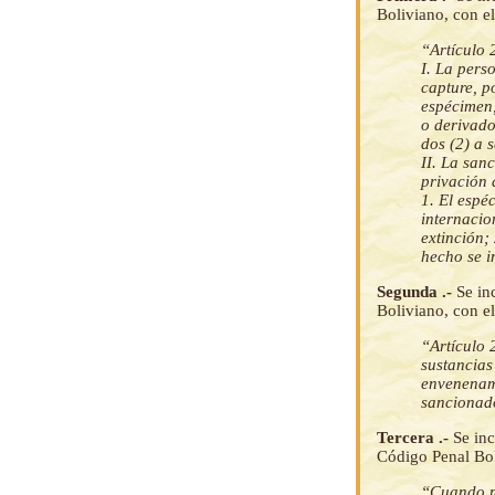
Boliviano, con el
“Artículo
I. La pers
capture, p
espécimen,
o derivado
dos (2) a s
II. La san
privación 
1. El espé
internacio
extinción;
hecho se i
Segunda .-
Se in
Boliviano, con el
“Artículo
sustancias
envenenami
sancionado
Tercera .-
Se inc
Código Penal Boli
“Cuando me