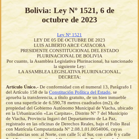
Bolivia: Ley Nº 1521, 6 de
octubre de 2023
Ley Nº 1521
LEY DE 05 DE OCTUBRE DE 2023
LUIS ALBERTO ARCE CATACORA
PRESIDENTE CONSTITUCIONAL DEL ESTADO
PLURINACIONAL DE BOLIVIA
Por cuanto, la Asamblea Legislativa Plurinacional, ha sancionado
la siguiente Ley:
LA ASAMBLEA LEGISLATIVA PLURINACIONAL,
DECRETA:
Artículo Único.-
De conformidad con el numeral 13, Parágrafo I
del Artículo 158 de la
Constitución Política del Estado
, se
aprueba la transferencia, a título gratuito, de un bien inmueble
con una superficie de 6.590,78 metros cuadrados (m2), de
propiedad del Gobierno Autónomo Municipal de Viacha, ubicado
en la Urbanización «Las Carpitas», Distrito N° 7 del Municipio
de Viacha, Provincia Ingavi del Departamento de La Paz,
registrado en las oficinas de Derechos Reales, bajo el Folio Real
con Matrícula Computarizada N° 2.08.1.01.0054006, cuyas
colindancias son: al Norte, con calle 5; al Sur, con calle 6 y calle