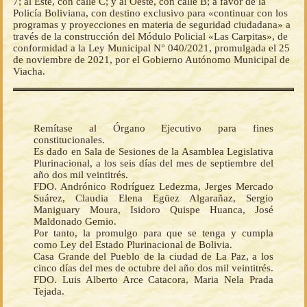
7; al Este, con calle C; y al Oeste, con calle B; a favor de la
Policía Boliviana, con destino exclusivo para «continuar con los
programas y proyecciones en materia de seguridad ciudadana» a
través de la construcción del Módulo Policial «Las Carpitas», de
conformidad a la Ley Municipal N° 040/2021, promulgada el 25
de noviembre de 2021, por el Gobierno Autónomo Municipal de
Viacha.
Remítase al Órgano Ejecutivo para fines
constitucionales.
Es dado en Sala de Sesiones de la Asamblea Legislativa
Plurinacional, a los seis días del mes de septiembre del
año dos mil veintitrés.
FDO. Andrónico Rodríguez Ledezma, Jerges Mercado
Suárez, Claudia Elena Egüez Algarañaz, Sergio
Maniguary Moura, Isidoro Quispe Huanca, José
Maldonado Gemio.
Por tanto, la promulgo para que se tenga y cumpla
como Ley del Estado Plurinacional de Bolivia.
Casa Grande del Pueblo de la ciudad de La Paz, a los
cinco días del mes de octubre del año dos mil veintitrés.
FDO. Luis Alberto Arce Catacora, Maria Nela Prada
Tejada.