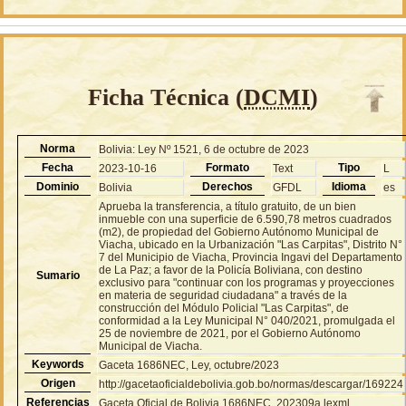
Ficha Técnica (
DCMI
)
Norma
Bolivia: Ley Nº 1521, 6 de octubre de 2023
Fecha
Formato
Tipo
2023-10-16
Text
L
Dominio
Derechos
Idioma
Bolivia
GFDL
es
Aprueba la transferencia, a título gratuito, de un bien
inmueble con una superficie de 6.590,78 metros cuadrados
(m2), de propiedad del Gobierno Autónomo Municipal de
Viacha, ubicado en la Urbanización "Las Carpitas", Distrito N°
7 del Municipio de Viacha, Provincia Ingavi del Departamento
de La Paz; a favor de la Policía Boliviana, con destino
Sumario
exclusivo para "continuar con los programas y proyecciones
en materia de seguridad ciudadana" a través de la
construcción del Módulo Policial "Las Carpitas", de
conformidad a la Ley Municipal N° 040/2021, promulgada el
25 de noviembre de 2021, por el Gobierno Autónomo
Municipal de Viacha.
Keywords
Gaceta 1686NEC, Ley, octubre/2023
Origen
http://gacetaoficialdebolivia.gob.bo/normas/descargar/169224
Referencias
Gaceta Oficial de Bolivia 1686NEC, 202309a.lexml