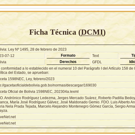
Ficha Técnica (
DCMI
)
livia: Ley Nº 1495, 28 de febrero de 2023
Formato
Ti
23-07-12
Text
Derechos
Idi
ivia
GFDL
conformidad a lo establecido en el numeral 10 del Parágrafo I del Artículo 158 de 
ítica del Estado, se aprueban:
ceta 1598NEC, Ley, febrero/2023
tp://gacetaoficialdebolivia.gob.bo/normas/descargar/169030
ceta Oficial de Bolivia 1598NEC, 202304a.lexml
O. Andrónico Rodríguez Ledezma, Jerges Mercado Suárez, Roberto Padilla Bedoya
anca, María José Rodríguez Gálvez, José Maldonado Gemio. FDO. Luis Alberto Ar
ria Nela Prada Tejada, Marcelo Alejandro Montenegro Gómez García, Sergio Arm
ayza.
veNet.net
veNet.net