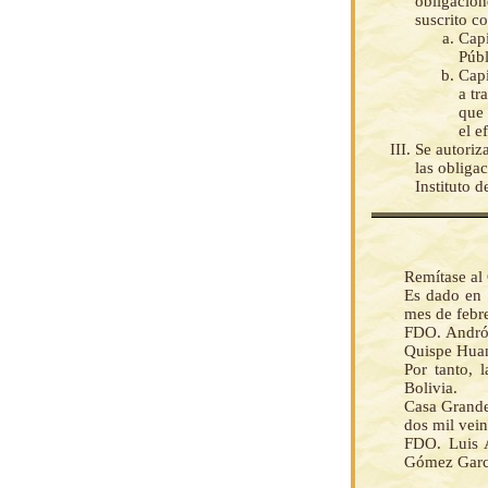
obligacion
suscrito co
Capi
Públ
Capi
a tr
que 
el e
Se autoriz
las obliga
Instituto 
Remítase al 
Es dado en l
mes de febre
FDO. Andrón
Quispe Huan
Por tanto, 
Bolivia.
Casa Grande 
dos mil veint
FDO. Luis A
Gómez Garcí