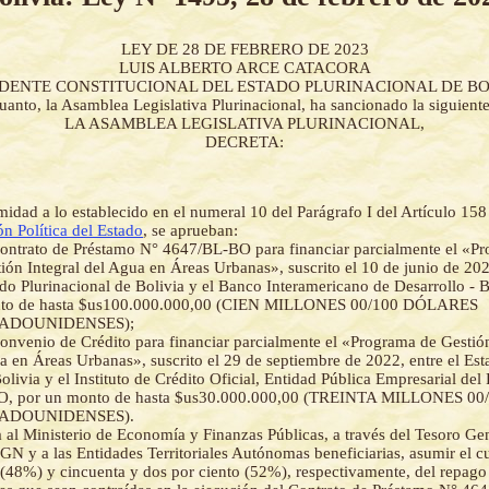
LEY DE 28 DE FEBRERO DE 2023
LUIS ALBERTO ARCE CATACORA
IDENTE CONSTITUCIONAL DEL ESTADO PLURINACIONAL DE BO
uanto, la Asamblea Legislativa Plurinacional, ha sancionado la siguient
LA ASAMBLEA LEGISLATIVA PLURINACIONAL,
DECRETA:
idad a lo establecido en el numeral 10 del Parágrafo I del Artículo 158
ón Política del Estado
, se aprueban:
ontrato de Préstamo N° 4647/BL-BO para financiar parcialmente el «P
ión Integral del Agua en Áreas Urbanas», suscrito el 10 de junio de 202
do Plurinacional de Bolivia y el Banco Interamericano de Desarrollo - 
to de hasta $us100.000.000,00 (CIEN MILLONES 00/100 DÓLARES
ADOUNIDENSES);
onvenio de Crédito para financiar parcialmente el «Programa de Gestión
 en Áreas Urbanas», suscrito el 29 de septiembre de 2022, entre el Est
olivia y el Instituto de Crédito Oficial, Entidad Pública Empresarial de
CO, por un monto de hasta $us30.000.000,00 (TREINTA MILLONES 
ADOUNIDENSES).
a al Ministerio de Economía y Finanzas Públicas, a través del Tesoro Gen
GN y a las Entidades Territoriales Autónomas beneficiarias, asumir el c
 (48%) y cincuenta y dos por ciento (52%), respectivamente, del repago 