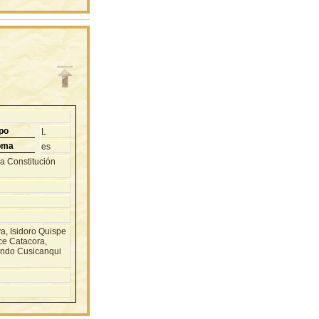
po
L
oma
es
la Constitución
, Isidoro Quispe
ce Catacora,
ando Cusicanqui