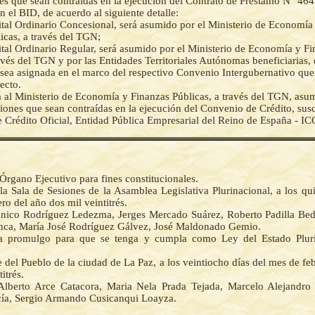
es que sean contraídas en la ejecución del Contrato de Préstamo N° 4
n el BID, de acuerdo al siguiente detalle:
tal Ordinario Concesional, será asumido por el Ministerio de Economía
icas, a través del TGN;
tal Ordinario Regular, será asumido por el Ministerio de Economía y Fi
avés del TGN y por las Entidades Territoriales Autónomas beneficiarias, 
sea asignada en el marco del respectivo Convenio Intergubernativo que 
fecto.
a al Ministerio de Economía y Finanzas Públicas, a través del TGN, asum
ciones que sean contraídas en la ejecución del Convenio de Crédito, susc
de Crédito Oficial, Entidad Pública Empresarial del Reino de España - IC
Órgano Ejecutivo para fines constitucionales.
a Sala de Sesiones de la Asamblea Legislativa Plurinacional, a los qu
ro del año dos mil veintitrés.
ico Rodríguez Ledezma, Jerges Mercado Suárez, Roberto Padilla Bed
ca, María José Rodríguez Gálvez, José Maldonado Gemio.
la promulgo para que se tenga y cumpla como Ley del Estado Pluri
del Pueblo de la ciudad de La Paz, a los veintiocho días del mes de fe
itrés.
lberto Arce Catacora, Maria Nela Prada Tejada, Marcelo Alejandro
a, Sergio Armando Cusicanqui Loayza.