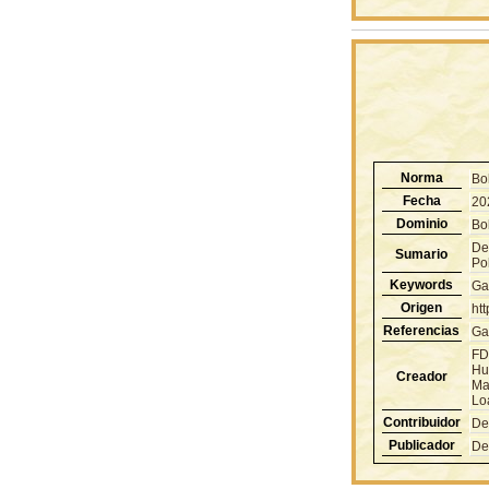
Norma
Bo
Fecha
20
Dominio
Bol
De 
Sumario
Pol
Keywords
Ga
Origen
ht
Referencias
Ga
FD
Hu
Creador
Ma
Lo
Contribuidor
De
Publicador
De