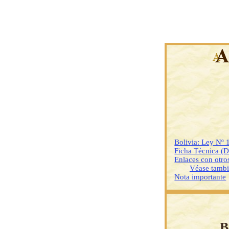
Bolivia: Ley Nº 
Ficha Técnica (
Enlaces con otr
Véase tamb
Nota importante
B