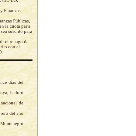
647/BL-BO,
 y Finanzas
nanzas Públicas,
en la cuota parte
sea suscrito para
ir el repago de
rito con el
O.
ince días del
oya, Isidoro
nacional de
brero del año
 Montenegro