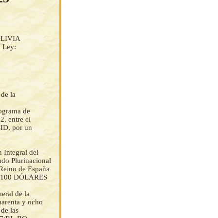
LIVIA
e Ley:
 de la
rograma de
2, entre el
BID, por un
 Integral del
ado Plurinacional
l Reino de España
00/100 DÓLARES
eral de la
uarenta y ocho
de las