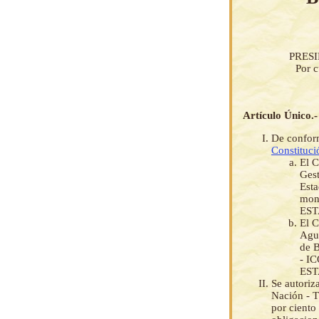
PRES
Por c
Artículo Único.-
De conform
Constituci
El C
Gest
Esta
mon
EST
El C
Agua
de B
- I
EST
Se autoriz
Nación - T
por ciento