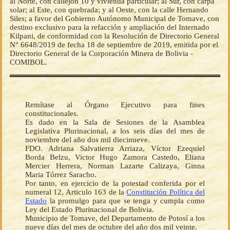
al Norte, con callejón 10 y vivienda particular; al Sur, con carpa
solar; al Este, con quebrada; y al Oeste, con la calle Hernando
Siles; a favor del Gobierno Autónomo Municipal de Tomave, con
destino exclusivo para la refacción y ampliación del Internado
Kilpani, de conformidad con la Resolución de Directorio General
N° 6648/2019 de fecha 18 de septiembre de 2019, emitida por el
Directorio General de la Corporación Minera de Bolivia -
COMIBOL.
Remítase al Órgano Ejecutivo para fines
constitucionales.
Es dado en la Sala de Sesiones de la Asamblea
Legislativa Plurinacional, a los seis días del mes de
noviembre del año dos mil diecinueve.
FDO. Adriana Salvatierra Arriaza, Víctor Ezequiel
Borda Belzu, Victor Hugo Zamora Castedo, Eliana
Mercier Herrera, Norman Lazarte Calizaya, Ginna
Maria Tórrez Saracho.
Por tanto, en ejercicio de la potestad conferida por el
numeral 12, Articulo 163 de la
Constitución Política del
Estado
la promulgo para que se tenga y cumpla como
Ley del Estado Plurinacional de Bolivia.
Municipio de Tomave, del Departamento de Potosí a los
nueve días del mes de octubre del año dos mil veinte.