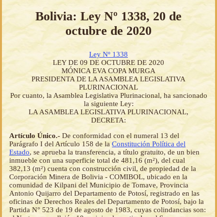
Bolivia: Ley Nº 1338, 20 de
octubre de 2020
Ley Nº 1338
LEY DE 09 DE OCTUBRE DE 2020
MÓNICA EVA COPA MURGA
PRESIDENTA DE LA ASAMBLEA LEGISLATIVA
PLURINACIONAL
Por cuanto, la Asamblea Legislativa Plurinacional, ha sancionado
la siguiente Ley:
LA ASAMBLEA LEGISLATIVA PLURINACIONAL,
DECRETA:
Artículo Único.-
De conformidad con el numeral 13 del
Parágrafo I del Artículo 158 de la
Constitución Política del
Estado
, se aprueba la transferencia, a título gratuito, de un bien
inmueble con una superficie total de 481,16 (m²), del cual
382,13 (m²) cuenta con construcción civil, de propiedad de la
Corporación Minera de Bolivia - COMIBOL, ubicado en la
comunidad de Kilpani del Municipio de Tomave, Provincia
Antonio Quijarro del Departamento de Potosí, registrado en las
oficinas de Derechos Reales del Departamento de Potosí, bajo la
Partida N° 523 de 19 de agosto de 1983, cuyas colindancias son: