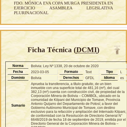
FDO. MÓNICA EVA COPA MURGA PRESIDENTA EN
EJERCICIO ASAMBLEA LEGISLATIVA
PLURINACIONAL
Ficha Técnica (
DCMI
)
Norma
Bolivia: Ley Nº 1338, 20 de octubre de 2020
Fecha
Formato
Tipo
2023-03-05
Text
L
Dominio
Derechos
Idioma
Bolivia
GFDL
es
Aprueba la transferencia, a título gratuito, de un bien
inmueble con una superficie total de 481,16 (m²), del cual
382,13 (m²) cuenta con construcción civil, de propiedad de la
Corporación Minera de Bolivia – COMIBOL, ubicado en la
comunidad de Kilpani del Municipio de Tomave, Provincia
Antonio Quijarro del Departamento de Potosí; a favor del
Sumario
Gobierno Autónomo Municipal de Tomave, con destino
exclusivo para la refacción y ampliación del Internado Kilpani,
de conformidad con la Resolución de Directorio General N°
6648/2019 de fecha 18 de septiembre de 2019, emitida por el
Directorio General de la Corporación Minera de Bolivia –