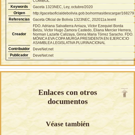
COMIBOL.
Keywords
Gaceta 1323NEC, Ley, octubre/2020
Origen
http://gacetaoficialdebolivia.gob.bo/normas/descargar/168279
Referencias
Gaceta Oficial de Bolivia 1323NEC, 202011a.lexml
FDO. Adriana Salvatierra Arriaza, Víctor Ezequiel Borda
Belzu, Victor Hugo Zamora Castedo, Eliana Mercier Herrera,
Creador
Norman Lazarte Calizaya, Ginna Maria Tórrez Saracho. FDO.
MÓNICA EVA COPA MURGA PRESIDENTA EN EJERCICIO
ASAMBLEA LEGISLATIVA PLURINACIONAL
Contribuidor
DeveNet.net
Publicador
DeveNet.net
Enlaces con otros
documentos
Véase también