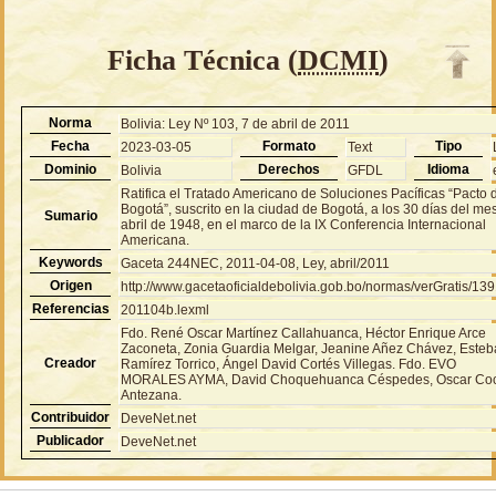
Ficha Técnica (
DCMI
)
Norma
Bolivia: Ley Nº 103, 7 de abril de 2011
Fecha
Formato
Tipo
2023-03-05
Text
Dominio
Derechos
Idioma
Bolivia
GFDL
Ratifica el Tratado Americano de Soluciones Pacíficas “Pacto 
Bogotá”, suscrito en la ciudad de Bogotá, a los 30 días del me
Sumario
abril de 1948, en el marco de la IX Conferencia Internacional
Americana.
Keywords
Gaceta 244NEC, 2011-04-08, Ley, abril/2011
Origen
http://www.gacetaoficialdebolivia.gob.bo/normas/verGratis/13
Referencias
201104b.lexml
Fdo. René Oscar Martínez Callahuanca, Héctor Enrique Arce
Zaconeta, Zonia Guardia Melgar, Jeanine Añez Chávez, Este
Creador
Ramírez Torrico, Ángel David Cortés Villegas. Fdo. EVO
MORALES AYMA, David Choquehuanca Céspedes, Oscar Co
Antezana.
Contribuidor
DeveNet.net
Publicador
DeveNet.net