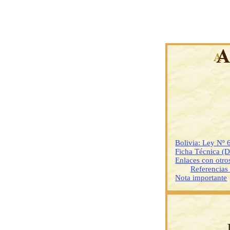
Bolivia: Ley Nº 
Ficha Técnica (
Enlaces con otr
Referencias
Nota importante