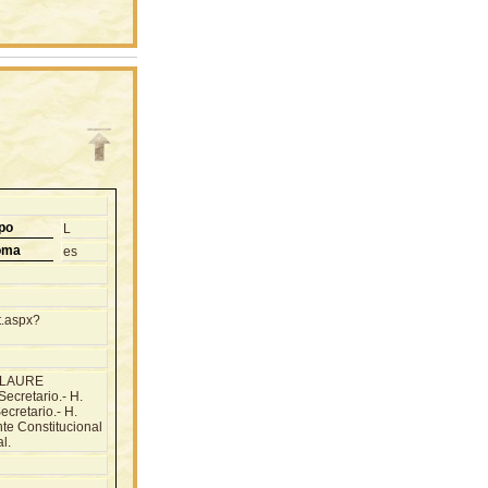
po
L
oma
es
t.aspx?
 CLAURE
ecretario.- H.
cretario.- H.
te Constitucional
l.