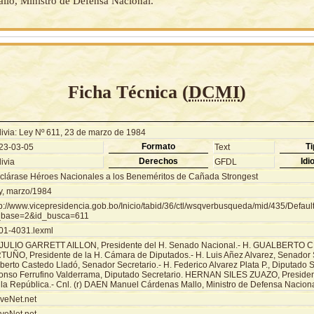
llo, Ministro de Defensa Nacional.
Ficha Técnica (
DCMI
)
livia: Ley Nº 611, 23 de marzo de 1984
Formato
Ti
23-03-05
Text
Derechos
Idi
ivia
GFDL
clárase Héroes Nacionales a los Beneméritos de Cañada Strongest
y, marzo/1984
tp://www.vicepresidencia.gob.bo/Inicio/tabid/36/ctl/wsqverbusqueda/mid/435/Defaul
_base=2&id_busca=611
01-4031.lexml
 JULIO GARRETT AILLON, Presidente del H. Senado Nacional.- H. GUALBERTO
TUÑO, Presidente de la H. Cámara de Diputados.- H. Luis Añez Alvarez, Senador S
erto Castedo Lladó, Senador Secretario.- H. Federico Alvarez Plata P., Diputado Se
fonso Ferrufino Valderrama, Diputado Secretario. HERNAN SILES ZUAZO, Presiden
 la República.- Cnl. (r) DAEN Manuel Cárdenas Mallo, Ministro de Defensa Naciona
veNet.net
veNet.net