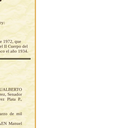
ey:
de 1972, que
el II Cuerpo del
aco el año 1934.
 GUALBERTO
ez, Senador
ez Plata P.,
arzo de mil
DAEN Manuel