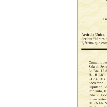
Po
Artículo Único.
declara “héroes n
Ejército, que co
Comuníquese 
Sala de Ses
La Paz, 12 
H. JULIO 
CLAURE ORTU
Secretario.
Diputado Sec
Por tanto, 
Palacio Gob
novecientos
HERNAN SIL