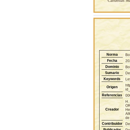
Cárdenas Ma
Norma
Bo
Fecha
20
Dominio
Bol
Sumario
De
Keywords
Le
ht
Origen
id
Referencias
00
H.
OR
Creador
Heb
Al
de
Contribuidor
De
Publicador
De