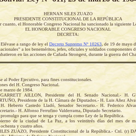
HERNAN SILES ZUAZO
PRESIDENTE CONSTITUCIONAL DE LA REPÚBLICA
r cuanto, el Honorable Congreso Nacional ha sancionado la siguiente L
EL HONORABLE CONGRESO NACIONAL
DECRETA:
-
Elévase a rango de ley el
Decreto Supremo Nº 10263
, de 19 de mayo 
acionales” a los beneméritos, jefes, oficiales y soldados componentes d
mbatieron en las acciones de Cañada Strongest, durante la guerra del Ch
al Poder Ejecutivo, para fines constitucionales.
iones del H. Congreso Nacional.
de marzo de 1984.
GARRETT AILLON, Presidente del H. Senado Nacional.- H.
ÑO, Presidente de la H. Cámara de Diputados.- H. Luis Añez Alvar
- H. Heberto Castedo Lladó, Senador Secretario.- H. Federico Alvar
retario.- H. Alfonso Ferrufino Valderrama, Diputado Secretario.
la promulgo para que se tenga y cumpla como Ley de la República.
ierno de la ciudad de La Paz, a los veintitrés días del mes de m
 ochenta y cuatro años.
ES ZUAZO, Presidente Constitucional de la República.- Cnl. (r) 