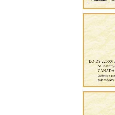
[BO-DS-22500]
Se insti
CANADA ST
quienes pa
miembros 