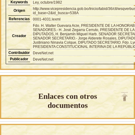
Keywords
Ley, octubre/1982
http://www.vicepresidencia.gob.bo/Inicio/tabid/36/ctl/wsqver
Origen
id_base=2&id_busca=538A
Referencias
0001-4031.lexml
Fdo. H. Walter Guevara Arze, PRESIDENTE DE LA HONOR
SENADORES.- H. José Zegarra Cerruto, PRESIDENTE DE
DIPUTADOS, H. Benjamín Miguel Harb. SENADOR SECRETARIO
Creador
SENADOR SECRETARIO.- Jorge Alderete Rosales, DIPUTAD
Justiniano Ninavia Colque, DIPUTADO SECRETARIO. Fdo. Lyd
PRESIDENTA CONSTITUCIONAL INTERINA DE LA REPÚBLI
Contribuidor
DeveNet.net
Publicador
DeveNet.net
Enlaces con otros
documentos