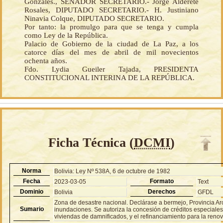
Gonzales., SENADOR SECRETARIO.- Jorge Alderete
Rosales, DIPUTADO SECRETARIO.- H. Justiniano
Ninavia Colque, DIPUTADO SECRETARIO.
Por tanto: la promulgo para que se tenga y cumpla
como Ley de la República.
Palacio de Gobierno de la ciudad de La Paz, a los
catorce días del mes de abril de mil novecientos
ochenta años.
Fdo. Lydia Gueiler Tajada, PRESIDENTA
CONSTITUCIONAL INTERINA DE LA REPÚBLICA.
Ficha Técnica (
DCMI
)
Norma
Bolivia: Ley Nº 538A, 6 de octubre de 1982
Fecha
Formato
2023-03-05
Text
Dominio
Derechos
Bolivia
GFDL
Zona de desastre nacional. Declárase a bermejo, Provincia Arce
Sumario
inundaciones. Se autoriza la concesión de créditos especiale
viviendas de damnificados, y el refinanciamiento para la reno