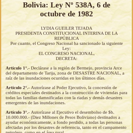
Bolivia: Ley Nº 538A, 6 de
octubre de 1982
LYDIA GUEILER TEJADA
PRESIDENTA CONSTITUCIONAL INTERINA DE LA
REPÚBLICA
Por cuanto, el Congreso Nacional ha sancionado la siguiente
Ley:
EL CONGRESO NACIONAL,
DECRETA:
Artículo 1°.-
Declárase a la región de Bermejo, provincia Arce
del departamento de Tarija, zona de DESASTRE NACIONAL, a
raíz de las inundaciones ocurridas en los últimos días.
Artículo 2°.-
Autorízase al Poder Ejecutivo, la concesión de
créditos especiales destinados a la construcción de viviendas para
todas las familias damnificadas con la riadas y demás desastres
emergentes de las inundaciones.
Artículo 3°.-
Autorízase al Ejecutivo el desembolso de $b.
10.000.000.- (Diez Millones de Pesos Boliviano) destinados a
ayudar económicamente, a fondo perdido, a todas las personas
afectadas por los desastres de referencia, tanto en el campamento
petrolero, como en el área rural.