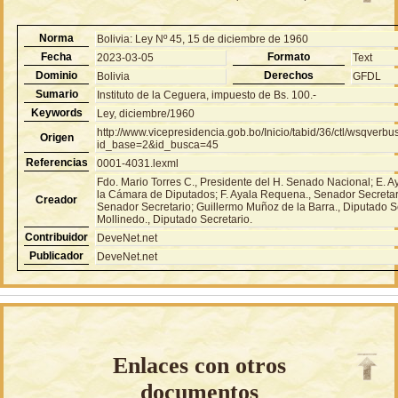
Norma
Bolivia: Ley Nº 45, 15 de diciembre de 1960
Fecha
Formato
2023-03-05
Text
Dominio
Derechos
Bolivia
GFDL
Sumario
Instituto de la Ceguera, impuesto de Bs. 100.-
Keywords
Ley, diciembre/1960
http://www.vicepresidencia.gob.bo/Inicio/tabid/36/ctl/wsqver
Origen
id_base=2&id_busca=45
Referencias
0001-4031.lexml
Fdo. Mario Torres C., Presidente del H. Senado Nacional; E. 
la Cámara de Diputados; F. Ayala Requena., Senador Secretar
Creador
Senador Secretario; Guillermo Muñoz de la Barra., Diputado 
Mollinedo., Diputado Secretario.
Contribuidor
DeveNet.net
Publicador
DeveNet.net
Enlaces con otros
documentos