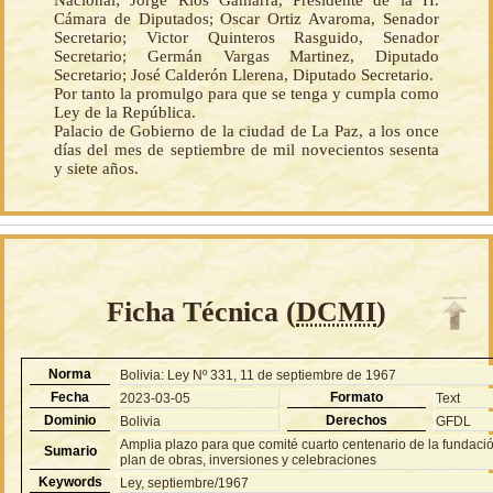
Nacional; Jorge Ríos Gamarra, Presidente de la H.
Cámara de Diputados; Oscar Ortiz Avaroma, Senador
Secretario; Victor Quinteros Rasguido, Senador
Secretario; Germán Vargas Martinez, Diputado
Secretario; José Calderón Llerena, Diputado Secretario.
Por tanto la promulgo para que se tenga y cumpla como
Ley de la República.
Palacio de Gobierno de la ciudad de La Paz, a los once
días del mes de septiembre de mil novecientos sesenta
y siete años.
Ficha Técnica (
DCMI
)
Norma
Bolivia: Ley Nº 331, 11 de septiembre de 1967
Fecha
Formato
2023-03-05
Text
Dominio
Derechos
Bolivia
GFDL
Amplia plazo para que comité cuarto centenario de la funda
Sumario
plan de obras, inversiones y celebraciones
Keywords
Ley, septiembre/1967