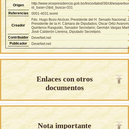
http://www.vicepresidencia.gob.bo/Inicio/tabid/36/ctl/wsqver
Origen
id_base=2&id_busca=331
Referencias
0001-4031.lexml
Fdo. Hugo Bozo Alcócer, Presidente del H. Senado Nacional; 
Presidente de la H. Cámara de Diputados; Oscar Ortiz Avaroma
Creador
Quinteros Rasguido, Senador Secretario; Germán Vargas Marti
José Calderón Llerena, Diputado Secretario.
Contribuidor
DeveNet.net
Publicador
DeveNet.net
Enlaces con otros
documentos
Nota importante