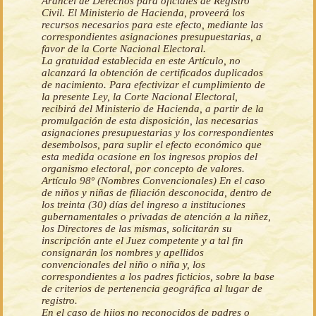
Arancel de Derechos para oficiales de Registro
Civil. El Ministerio de Hacienda, proveerá los
recursos necesarios para este efecto, mediante las
correspondientes asignaciones presupuestarias, a
favor de la Corte Nacional Electoral.
La gratuidad establecida en este Artículo, no
alcanzará la obtención de certificados duplicados
de nacimiento. Para efectivizar el cumplimiento de
la presente Ley, la Corte Nacional Electoral,
recibirá del Ministerio de Hacienda, a partir de la
promulgación de esta disposición, las necesarias
asignaciones presupuestarias y los correspondientes
desembolsos, para suplir el efecto económico que
esta medida ocasione en los ingresos propios del
organismo electoral, por concepto de valores.
Artículo 98º (Nombres Convencionales) En el caso
de niños y niñas de filiación desconocida, dentro de
los treinta (30) días del ingreso a instituciones
gubernamentales o privadas de atención a la niñez,
los Directores de las mismas, solicitarán su
inscripción ante el Juez competente y a tal fin
consignarán los nombres y apellidos
convencionales del niño o niña y, los
correspondientes a los padres ficticios, sobre la base
de criterios de pertenencia geográfica al lugar de
registro.
En el caso de hijos no reconocidos de padres o