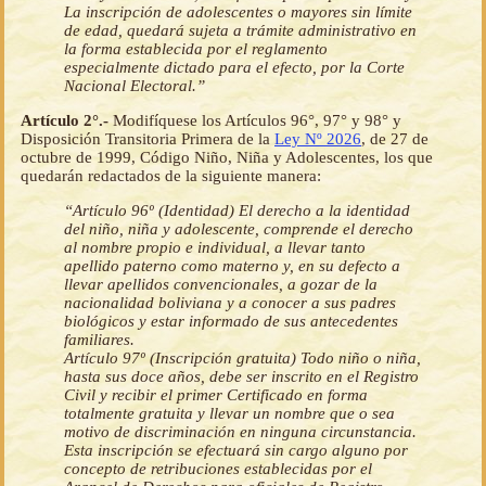
La inscripción de adolescentes o mayores sin límite
de edad, quedará sujeta a trámite administrativo en
la forma establecida por el reglamento
especialmente dictado para el efecto, por la Corte
Nacional Electoral.”
Artículo 2°.-
Modifíquese los Artículos 96°, 97° y 98° y
Disposición Transitoria Primera de la
Ley Nº 2026
, de 27 de
octubre de 1999, Código Niño, Niña y Adolescentes, los que
quedarán redactados de la siguiente manera:
“Artículo 96º (Identidad) El derecho a la identidad
del niño, niña y adolescente, comprende el derecho
al nombre propio e individual, a llevar tanto
apellido paterno como materno y, en su defecto a
llevar apellidos convencionales, a gozar de la
nacionalidad boliviana y a conocer a sus padres
biológicos y estar informado de sus antecedentes
familiares.
Artículo 97º (Inscripción gratuita) Todo niño o niña,
hasta sus doce años, debe ser inscrito en el Registro
Civil y recibir el primer Certificado en forma
totalmente gratuita y llevar un nombre que o sea
motivo de discriminación en ninguna circunstancia.
Esta inscripción se efectuará sin cargo alguno por
concepto de retribuciones establecidas por el