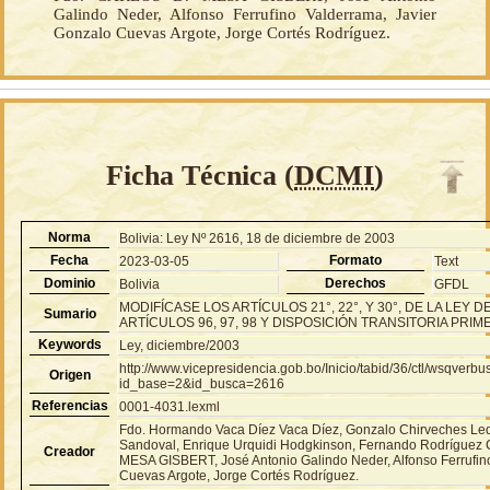
Galindo Neder, Alfonso Ferrufino Valderrama, Javier
Gonzalo Cuevas Argote, Jorge Cortés Rodríguez.
Ficha Técnica (
DCMI
)
Norma
Bolivia: Ley Nº 2616, 18 de diciembre de 2003
Fecha
Formato
2023-03-05
Text
Dominio
Derechos
Bolivia
GFDL
MODIFÍCASE LOS ARTÍCULOS 21°, 22°, Y 30°, DE LA LEY D
Sumario
ARTÍCULOS 96, 97, 98 Y DISPOSICIÓN TRANSITORIA PRIM
Keywords
Ley, diciembre/2003
http://www.vicepresidencia.gob.bo/Inicio/tabid/36/ctl/wsqver
Origen
id_base=2&id_busca=2616
Referencias
0001-4031.lexml
Fdo. Hormando Vaca Díez Vaca Díez, Gonzalo Chirveches Led
Sandoval, Enrique Urquidi Hodgkinson, Fernando Rodríguez
Creador
MESA GISBERT, José Antonio Galindo Neder, Alfonso Ferrufin
Cuevas Argote, Jorge Cortés Rodríguez.