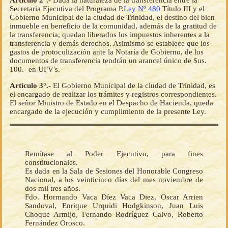
Artículo 2°.-
Dada la naturaleza de la transferencia entre la
Secretaria Ejecutiva del Programa P.
Ley Nº 480
Título III y el
Gobierno Municipal de la ciudad de Trinidad, el destino del bien
inmueble en beneficio de la comunidad, además de la gratitud de
la transferencia, quedan liberados los impuestos inherentes a la
transferencia y demás derechos. Asimismo se establece que los
gastos de protocolización ante la Notaría de Gobierno, de los
documentos de transferencia tendrán un arancel único de $us.
100.- en UFV's.
Artículo 3°.-
El Gobierno Municipal de la ciudad de Trinidad, es
el encargado de realizar los trámites y registros correspondientes.
El señor Ministro de Estado en el Despacho de Hacienda, queda
encargado de la ejecución y cumplimiento de la presente Ley.
Remítase al Poder Ejecutivo, para fines
constitucionales.
Es dada en la Sala de Sesiones del Honorable Congreso
Nacional, a los veinticinco días del mes noviembre de
dos mil tres años.
Fdo. Hormando Vaca Díez Vaca Diez, Oscar Arrien
Sandoval, Enrique Urquidi Hodgkinson, Juan Luis
Choque Armijo, Fernando Rodríguez Calvo, Roberto
Fernández Orosco.