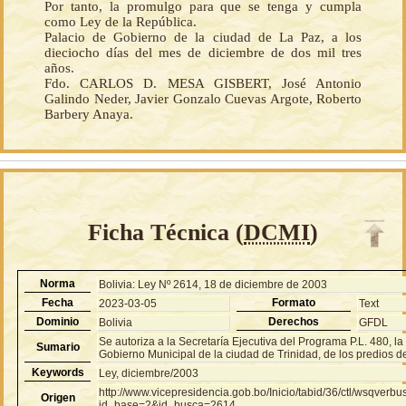
Por tanto, la promulgo para que se tenga y cumpla
como Ley de la República.
Palacio de Gobierno de la ciudad de La Paz, a los
dieciocho días del mes de diciembre de dos mil tres
años.
Fdo. CARLOS D. MESA GISBERT, José Antonio
Galindo Neder, Javier Gonzalo Cuevas Argote, Roberto
Barbery Anaya.
Ficha Técnica (
DCMI
)
Norma
Bolivia: Ley Nº 2614, 18 de diciembre de 2003
Fecha
Formato
2023-03-05
Text
Dominio
Derechos
Bolivia
GFDL
Se autoriza a la Secretaría Ejecutiva del Programa P.L. 480, la 
Sumario
Gobierno Municipal de la ciudad de Trinidad, de los predios
Keywords
Ley, diciembre/2003
http://www.vicepresidencia.gob.bo/Inicio/tabid/36/ctl/wsqver
Origen
id_base=2&id_busca=2614