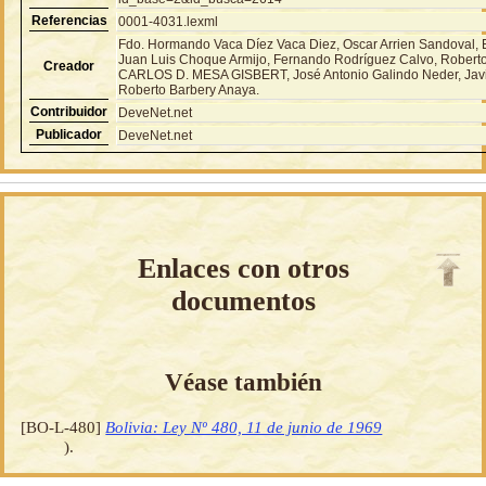
Referencias
0001-4031.lexml
Fdo. Hormando Vaca Díez Vaca Diez, Oscar Arrien Sandoval, 
Juan Luis Choque Armijo, Fernando Rodríguez Calvo, Robert
Creador
CARLOS D. MESA GISBERT, José Antonio Galindo Neder, Javi
Roberto Barbery Anaya.
Contribuidor
DeveNet.net
Publicador
DeveNet.net
Enlaces con otros
documentos
Véase también
[BO-L-480]
Bolivia: Ley Nº 480, 11 de junio de 1969
).