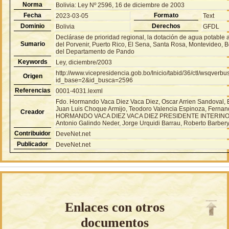
Norma
Bolivia: Ley Nº 2596, 16 de diciembre de 2003
Fecha
Formato
2023-03-05
Text
Dominio
Derechos
Bolivia
GFDL
Declárase de prioridad regional, la dotación de agua potable 
Sumario
del Porvenir, Puerto Rico, El Sena, Santa Rosa, Montevideo,
del Departamento de Pando
Keywords
Ley, diciembre/2003
http://www.vicepresidencia.gob.bo/Inicio/tabid/36/ctl/wsqver
Origen
id_base=2&id_busca=2596
Referencias
0001-4031.lexml
Fdo. Hormando Vaca Diez Vaca Diez, Oscar Arrien Sandoval, 
Juan Luis Choque Armijo, Teodoro Valencia Espinoza, Fernan
Creador
HORMANDO VACA DIEZ VACA DIEZ PRESIDENTE INTERINO 
Antonio Galindo Neder, Jorge Urquidi Barrau, Roberto Barber
Contribuidor
DeveNet.net
Publicador
DeveNet.net
Enlaces con otros
documentos