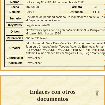
Norma
Bolivia: Ley Nº 2594, 16 de diciembre de 2003
Fecha
Formato
2023-03-05
Text
Dominio
Derechos
Bolivia
GFDL
Declárase de prioridad nacional, la industrialización de la Cas
Sumario
el Departamento de Pando
Keywords
Ley, diciembre/2003
http://www.vicepresidencia.gob.bo/Inicio/tabid/36/ctl/wsqver
Origen
id_base=2&id_busca=2594
Referencias
0001-4031.lexml
Fdo. Hormando Vaca Diez Vaca Diez, Oscar Arrien Sandoval, 
Juan Luis Choque Armijo, Teodoro Valencia Espinoza, Fernan
Creador
HORMANDO VACA DIEZ VACA DIEZ PRESIDENTE INTERINO 
Antonio Galindo Neder, Xavier Nogales Iturri, Diego Montenegr
Contribuidor
DeveNet.net
Publicador
DeveNet.net
Enlaces con otros
documentos