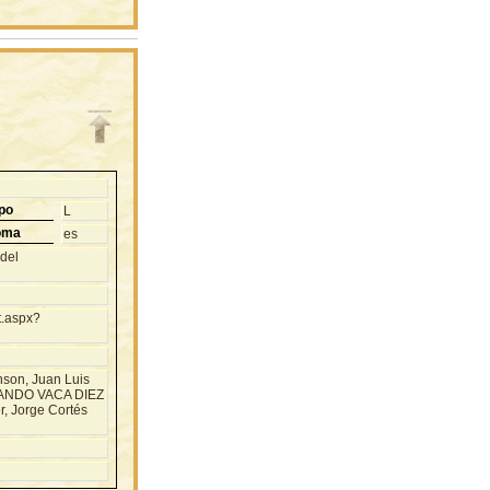
po
L
oma
es
del
t.aspx?
nson, Juan Luis
RMANDO VACA DIEZ
 Jorge Cortés