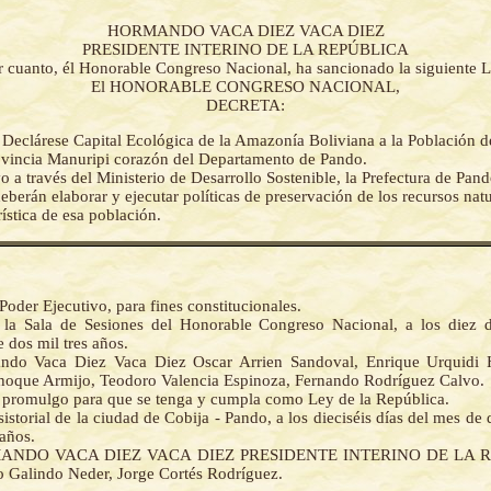
HORMANDO VACA DIEZ VACA DIEZ
PRESIDENTE INTERINO DE LA REPÚBLICA
r cuanto, él Honorable Congreso Nacional, ha sancionado la siguiente L
El HONORABLE CONGRESO NACIONAL,
DECRETA:
-
Declárese Capital Ecológica de la Amazonía Boliviana a la Población d
ovincia Manuripi corazón del Departamento de Pando.
o a través del Ministerio de Desarrollo Sostenible, la Prefectura de Pan
eberán elaborar y ejecutar políticas de preservación de los recursos nat
rística de esa población.
Poder Ejecutivo, para fines constitucionales.
la Sala de Sesiones del Honorable Congreso Nacional, a los diez 
 dos mil tres años.
ndo Vaca Diez Vaca Diez Oscar Arrien Sandoval, Enrique Urquidi 
hoque Armijo, Teodoro Valencia Espinoza, Fernando Rodríguez Calvo.
la promulgo para que se tenga y cumpla como Ley de la República.
istorial de la ciudad de Cobija - Pando, a los dieciséis días del mes de
 años.
MANDO VACA DIEZ VACA DIEZ PRESIDENTE INTERINO DE LA R
o Galindo Neder, Jorge Cortés Rodríguez.