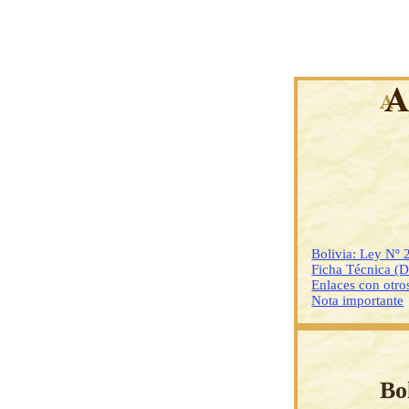
Bolivia: Ley Nº 
Ficha Técnica (
Enlaces con otr
Nota importante
Bo