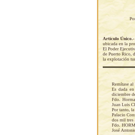
Po
Artículo Único.
ubicada en la pr
El Poder Ejecutiv
de Puerto Rico, d
la explotación tu
Remítase al 
Es dada en 
diciembre de
Fdo. Horma
Juan Luis C
Por tanto, 
Palacio Cons
dos mil tres
Fdo. HOR
José Antoni