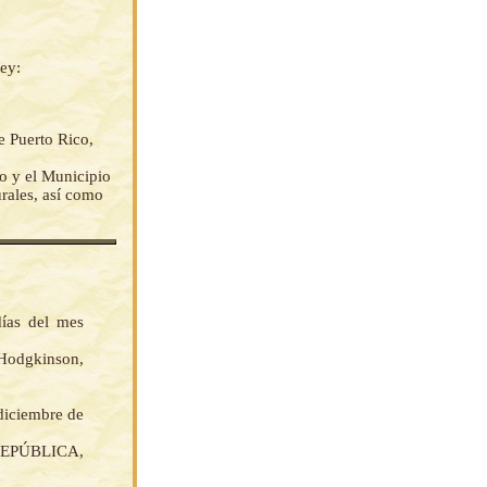
ey:
e Puerto Rico,
do y el Municipio
urales, así como
días del mes
Hodgkinson,
 diciembre de
EPÚBLICA,