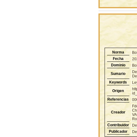
Norma
Bo
Fecha
20
Dominio
Bol
De
Sumario
De
Keywords
Le
ht
Origen
id
Referencias
00
Fd
Ch
Creador
VA
Ro
Contribuidor
De
Publicador
De