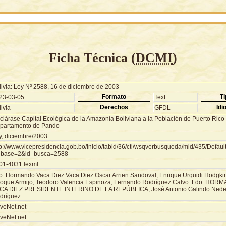
Ficha Técnica (
DCMI
)
livia: Ley Nº 2588, 16 de diciembre de 2003
Formato
Ti
23-03-05
Text
Derechos
Idi
ivia
GFDL
clárase Capital Ecológica de la Amazonía Boliviana a la Población de Puerto Rico 
partamento de Pando
y, diciembre/2003
tp://www.vicepresidencia.gob.bo/Inicio/tabid/36/ctl/wsqverbusqueda/mid/435/Defaul
_base=2&id_busca=2588
01-4031.lexml
o. Hormando Vaca Diez Vaca Diez Oscar Arrien Sandoval, Enrique Urquidi Hodgki
oque Armijo, Teodoro Valencia Espinoza, Fernando Rodríguez Calvo. Fdo. HO
CA DIEZ PRESIDENTE INTERINO DE LA REPÚBLICA, José Antonio Galindo Neder,
dríguez.
veNet.net
veNet.net