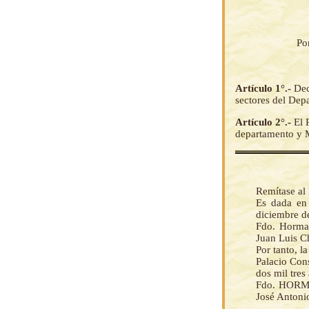
Po
Artículo 1°.-
Dec
sectores del Dep
Artículo 2°.-
El 
departamento y M
Remítase al 
Es dada en 
diciembre de
Fdo. Horma
Juan Luis C
Por tanto, 
Palacio Cons
dos mil tres
Fdo. HOR
José Antoni