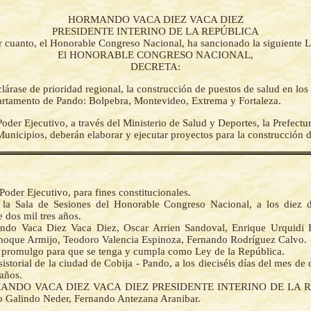
HORMANDO VACA DIEZ VACA DIEZ
PRESIDENTE INTERINO DE LA REPÚBLICA
r cuanto, el Honorable Congreso Nacional, ha sancionado la siguiente L
El HONORABLE CONGRESO NACIONAL,
DECRETA:
lárase de prioridad regional, la construcción de puestos de salud en los
artamento de Pando: Bolpebra, Montevideo, Extrema y Fortaleza.
Poder Ejecutivo, a través del Ministerio de Salud y Deportes, la Prefectu
unicipios, deberán elaborar y ejecutar proyectos para la construcción d
Poder Ejecutivo, para fines constitucionales.
la Sala de Sesiones del Honorable Congreso Nacional, a los diez 
 dos mil tres años.
ndo Vaca Diez Vaca Diez, Oscar Arrien Sandoval, Enrique Urquidi 
hoque Armijo, Teodoro Valencia Espinoza, Fernando Rodríguez Calvo.
la promulgo para que se tenga y cumpla como Ley de la República.
istorial de la ciudad de Cobija - Pando, a los dieciséis días del mes de
 años.
MANDO VACA DIEZ VACA DIEZ PRESIDENTE INTERINO DE LA R
o Galindo Neder, Fernando Antezana Aranibar.