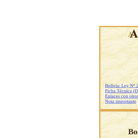
Bolivia: Ley Nº 
Ficha Técnica (
Enlaces con otr
Nota importante
Bo