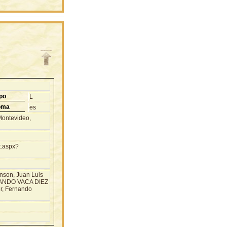
po
L
oma
es
Montevideo,
t.aspx?
nson, Juan Luis
RMANDO VACA DIEZ
, Fernando