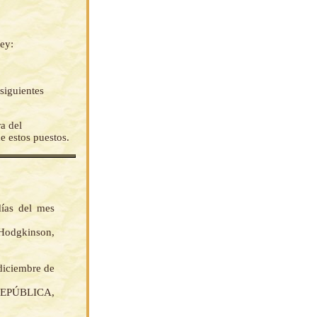
ey:
 siguientes
ra del
e estos puestos.
días del mes
Hodgkinson,
 diciembre de
EPÚBLICA,