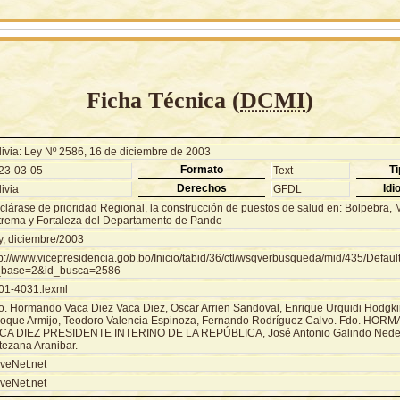
Ficha Técnica (
DCMI
)
livia: Ley Nº 2586, 16 de diciembre de 2003
Formato
Ti
23-03-05
Text
Derechos
Idi
ivia
GFDL
clárase de prioridad Regional, la construcción de puestos de salud en: Bolpebra, 
trema y Fortaleza del Departamento de Pando
y, diciembre/2003
tp://www.vicepresidencia.gob.bo/Inicio/tabid/36/ctl/wsqverbusqueda/mid/435/Defaul
_base=2&id_busca=2586
01-4031.lexml
o. Hormando Vaca Diez Vaca Diez, Oscar Arrien Sandoval, Enrique Urquidi Hodgki
oque Armijo, Teodoro Valencia Espinoza, Fernando Rodríguez Calvo. Fdo. HO
CA DIEZ PRESIDENTE INTERINO DE LA REPÚBLICA, José Antonio Galindo Neder
tezana Aranibar.
veNet.net
veNet.net