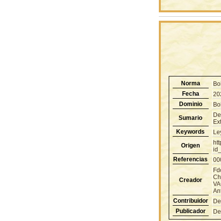
Norma
Bo
Fecha
20
Dominio
Bol
De
Sumario
Ex
Keywords
Le
ht
Origen
id
Referencias
00
Fd
Ch
Creador
VA
An
Contribuidor
De
Publicador
De