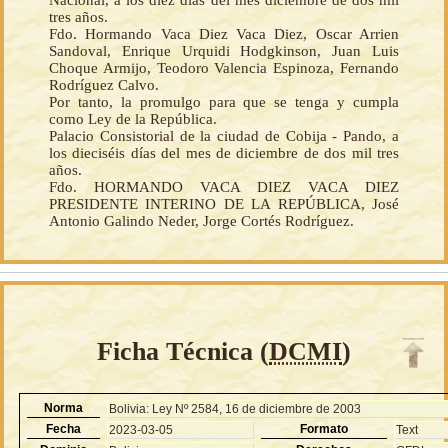
Nacional, a los diez días del mes diciembre de dos mil
tres años.
Fdo. Hormando Vaca Diez Vaca Diez, Oscar Arrien
Sandoval, Enrique Urquidi Hodgkinson, Juan Luis
Choque Armijo, Teodoro Valencia Espinoza, Fernando
Rodríguez Calvo.
Por tanto, la promulgo para que se tenga y cumpla
como Ley de la República.
Palacio Consistorial de la ciudad de Cobija - Pando, a
los dieciséis días del mes de diciembre de dos mil tres
años.
Fdo. HORMANDO VACA DIEZ VACA DIEZ
PRESIDENTE INTERINO DE LA REPÚBLICA, José
Antonio Galindo Neder, Jorge Cortés Rodríguez.
Ficha Técnica (
DCMI
)
Norma
Bolivia: Ley Nº 2584, 16 de diciembre de 2003
Fecha
Formato
2023-03-05
Text