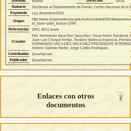
Dominio
Derechos
Bolivia
GFDL
Sumario
Declárase al Departamento de Pando, Centro Nacional de la 
Keywords
Ley, diciembre/2003
http://www.vicepresidencia.gob.bo/Inicio/tabid/36/ctl/wsqver
Origen
id_base=2&id_busca=2584
Referencias
0001-4031.lexml
Fdo. Hormando Vaca Diez Vaca Diez, Oscar Arrien Sandoval, 
Juan Luis Choque Armijo, Teodoro Valencia Espinoza, Fernan
Creador
HORMANDO VACA DIEZ VACA DIEZ PRESIDENTE INTERINO 
Antonio Galindo Neder, Jorge Cortés Rodríguez.
Contribuidor
DeveNet.net
Publicador
DeveNet.net
Enlaces con otros
documentos