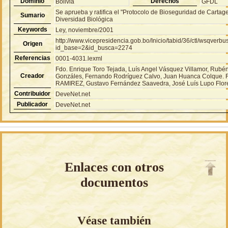
Dominio
Derechos
Bolivia
GFDL
Se aprueba y ratifica el "Protocolo de Bioseguridad de Carta
Sumario
Diversidad Biológica
Keywords
Ley, noviembre/2001
http://www.vicepresidencia.gob.bo/Inicio/tabid/36/ctl/wsqver
Origen
id_base=2&id_busca=2274
Referencias
0001-4031.lexml
Fdo. Enrique Toro Tejada, Luís Angel Vásquez Villamor, Rubé
Creador
Gonzáles, Fernando Rodríguez Calvo, Juan Huanca Colque
RAMIREZ, Gustavo Fernández Saavedra, José Luís Lupo Flore
Contribuidor
DeveNet.net
Publicador
DeveNet.net
Enlaces con otros
documentos
Véase también