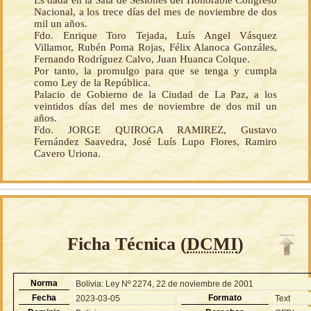
Es dada en la Sala de Sesiones del Honorable Congreso
Nacional, a los trece días del mes de noviembre de dos
mil un años.
Fdo. Enrique Toro Tejada, Luís Angel Vásquez
Villamor, Rubén Poma Rojas, Félix Alanoca Gonzáles,
Fernando Rodríguez Calvo, Juan Huanca Colque.
Por tanto, la promulgo para que se tenga y cumpla
como Ley de la República.
Palacio de Gobierno de la Ciudad de La Paz, a los
veintidos días del mes de noviembre de dos mil un
años.
Fdo. JORGE QUIROGA RAMIREZ, Gustavo
Fernández Saavedra, José Luís Lupo Flores, Ramiro
Cavero Uriona.
Ficha Técnica (
DCMI
)
Norma
Bolivia: Ley Nº 2274, 22 de noviembre de 2001
Fecha
Formato
2023-03-05
Text