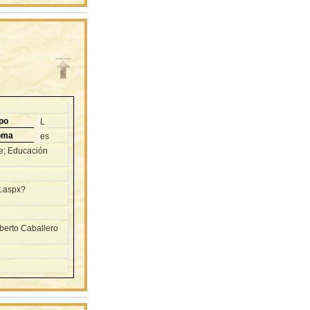
po
L
oma
es
te; Educación
t.aspx?
berto Caballero