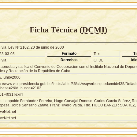
Ficha Técnica (
DCMI
)
ivia: Ley Nº 2102, 20 de junio de 2000
Formato
Ti
23-03-05
Text
Derechos
Idi
ivia
GFDL
 aprueba y ratifica el Convenio de Cooperación con el Instituto Nacional de Depor
sica y Recreación de la República de Cuba
y, junio/2000
tp://www.vicepresidencia.gob.bo/Inicio/tabid/36/ctl/wsqverbusqueda/mid/435/Defaul
_base=2&id_busca=2102
01-4031.lexml
o. Leopoldo Fernández Ferreira, Hugo Carvajal Donoso, Carlos García Suárez, Ro
opeza, Jorge Sensano Zárate, Franz Rivero Valda. Fdo. HUGO BANZER SUAREZ,
veNet.net
veNet.net