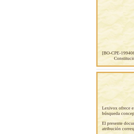
[BO-CPE-19940
Constituci
Lexivox ofrece e
búsqueda concep
El presente docu
atribución corre