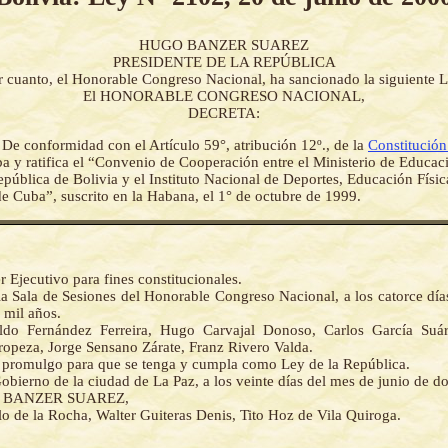
HUGO BANZER SUAREZ
PRESIDENTE DE LA REPÚBLICA
r cuanto, el Honorable Congreso Nacional, ha sancionado la siguiente L
El HONORABLE CONGRESO NACIONAL,
DECRETA:
-
De conformidad con el Artículo 59°, atribución 12º., de la
Constitución 
ba y ratifica el “Convenio de Cooperación entre el Ministerio de Educac
epública de Bolivia y el Instituto Nacional de Deportes, Educación Físi
de Cuba”, suscrito en la Habana, el 1° de octubre de 1999.
r Ejecutivo para fines constitucionales.
la Sala de Sesiones del Honorable Congreso Nacional, a los catorce día
 mil años.
ldo Fernández Ferreira, Hugo Carvajal Donoso, Carlos García Suár
ropeza, Jorge Sensano Zárate, Franz Rivero Valda.
la promulgo para que se tenga y cumpla como Ley de la República.
obierno de la ciudad de La Paz, a los veinte días del mes de junio de do
O BANZER SUAREZ,
lo de la Rocha, Walter Guiteras Denis, Tito Hoz de Vila Quiroga.