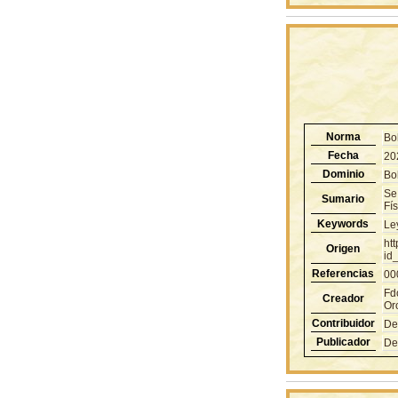
Norma
Bol
Fecha
20
Dominio
Bol
Se
Sumario
Fí
Keywords
Le
ht
Origen
id
Referencias
00
Fd
Creador
Or
Contribuidor
De
Publicador
De