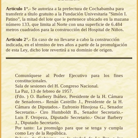
Artículo 1°.-
Se autoriza a la prefectura de Cochabamba para
transferir a título gratuito a la Fundación Univesitaria "Simón I.
Patino", la mitad del lote que le pertenece ubicado en la mazana
número 133, que limita al Norte con una superficie de 6.484
metros cuadrados para la construcción del Hospital de Niños.
Artículo 2°.-
En caso de no llevarse a cabo la construcción
indicada, en el término de tres años a partir de la promulgación
de esta Ley, dicho lote revertirá a su dominio de origen.
Comuníquese al Poder Ejecutivo para los fines
constitucionales.
Sala de sesiones del H. Congreso Nacional.
La Paz, 13 de febreo de 1957.
(Fdo. ) O. Barbery Ibáñez, Presidente de la H. Cámara
de Senadores.- Renán Castrillo J., Presidente de la H.
Cámara de Diputados.- Eufronio Hinojosa G., Senador
Secretario.- Ciro Humboldt B., Senador Secretario.-
Luis F. Oropeza, Diputado Secretario.- Oscar Barbery
J., Diputado Secretario.
Por tanto: La promulgo para que se tenga y cumpla
como Ley de la República.