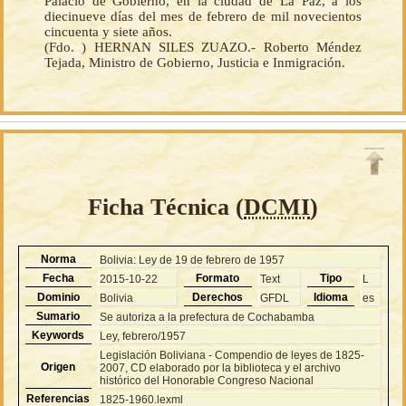
Palacio de Gobierno, en la ciudad de La Paz, a los
diecinueve días del mes de febrero de mil novecientos
cincuenta y siete años.
(Fdo. ) HERNAN SILES ZUAZO.- Roberto Méndez
Tejada, Ministro de Gobierno, Justicia e Inmigración.
Ficha Técnica (
DCMI
)
Norma
Bolivia: Ley de 19 de febrero de 1957
Fecha
Formato
Tipo
2015-10-22
Text
L
Dominio
Derechos
Idioma
Bolivia
GFDL
es
Sumario
Se autoriza a la prefectura de Cochabamba
Keywords
Ley, febrero/1957
Legislación Boliviana - Compendio de leyes de 1825-
Origen
2007, CD elaborado por la biblioteca y el archivo
histórico del Honorable Congreso Nacional
Referencias
1825-1960.lexml