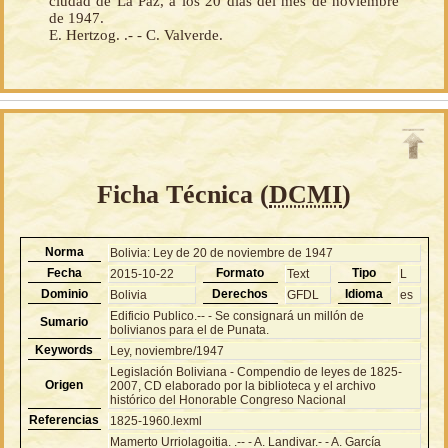
ciudad de La Paz, a los 20 días del mes de noviembre
de 1947.
E. Hertzog. .- - C. Valverde.
Ficha Técnica (
DCMI
)
Norma
Bolivia: Ley de 20 de noviembre de 1947
Fecha
Formato
Tipo
2015-10-22
Text
L
Dominio
Derechos
Idioma
Bolivia
GFDL
es
Edificio Publico.-- - Se consignará un millón de
Sumario
bolivianos para el de Punata.
Keywords
Ley, noviembre/1947
Legislación Boliviana - Compendio de leyes de 1825-
Origen
2007, CD elaborado por la biblioteca y el archivo
histórico del Honorable Congreso Nacional
Referencias
1825-1960.lexml
Mamerto Urriolagoitia. .-- - A. Landivar.- - A. García