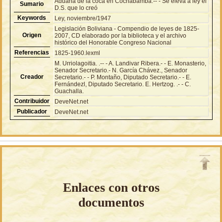
Aduana de la coca en Cochabamba.-- - Se eleva a ley el
Sumario
D.S. que lo creó
Keywords
Ley, noviembre/1947
Legislación Boliviana - Compendio de leyes de 1825-
Origen
2007, CD elaborado por la biblioteca y el archivo
histórico del Honorable Congreso Nacional
Referencias
1825-1960.lexml
M. Urriolagoitia. .-- - A. Landivar Ribera.- - E. Monasterio,
Senador Secretario.- N. García Chávez., Senador
Creador
Secretario.- - P. Montaño, Diputado Secretario.- - E.
Fernándezl, Diputado Secretario. E. Hertzog. .- - C.
Guachalla.
Contribuidor
DeveNet.net
Publicador
DeveNet.net
Enlaces con otros
documentos