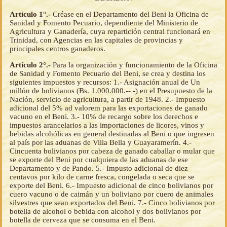
Artículo 1°.-
Créase en el Departamento del Beni la Oficina de
Sanidad y Fomento Pecuario, dependiente del Ministerio de
Agricultura y Ganadería, cuya repartición central funcionará en
Trinidad, con Agencias en las capitales de provincias y
principales centros ganaderos.
Artículo 2°.-
Para la organización y funcionamiento de la Oficina
de Sanidad y Fomento Pecuario del Beni, se crea y destina los
siguientes impuestos y recursos: 1.- Asignación anual de Un
millón de bolivianos (Bs. 1.000.000.-- -) en el Presupuesto de la
Nación, servicio de agricultura, a partir de 1948. 2.- Impuesto
adicional del 5% ad valorem para las exportaciones de ganado
vacuno en el Beni. 3.- 10% de recargo sobre los derechos e
impuestos arancelarios a las importaciones de licores, vinos y
bebidas alcohólicas en general destinadas al Beni o que ingresen
al país por las aduanas de Villa Bella y Guayaramerín. 4.-
Cincuenta bolivianos por cabeza de ganado caballar o mular que
se exporte del Beni por cualquiera de las aduanas de ese
Departamento y de Pando. 5.- Impusto adicional de diez
centavos por kilo de carne fresca, congelada o seca que se
exporte del Beni. 6.- Impuesto adicional de cinco bolivianos por
cuero vacuno o de caimán y un boliviano por cuero de animales
silvestres que sean exportados del Beni. 7.- Cinco bolivianos por
botella de alcohol o bebida con alcohol y dos bolivianos por
botella de cerveza que se consuma en el Beni.