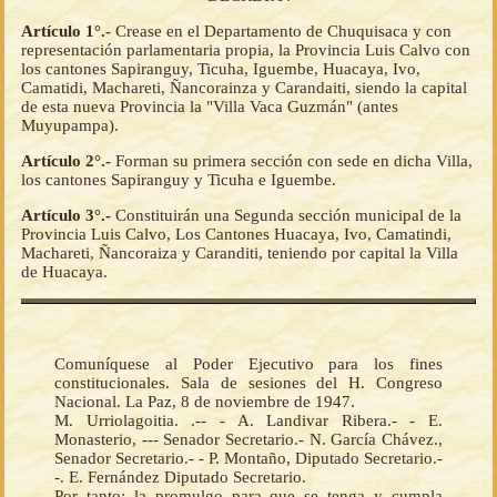
Artículo 1°.-
Crease en el Departamento de Chuquisaca y con
representación parlamentaria propia, la Provincia Luis Calvo con
los cantones Sapiranguy, Ticuha, Iguembe, Huacaya, Ivo,
Camatidi, Machareti, Ñancorainza y Carandaiti, siendo la capital
de esta nueva Provincia la "Villa Vaca Guzmán" (antes
Muyupampa).
Artículo 2°.-
Forman su primera sección con sede en dicha Villa,
los cantones Sapiranguy y Ticuha e Iguembe.
Artículo 3°.-
Constituirán una Segunda sección municipal de la
Provincia Luis Calvo, Los Cantones Huacaya, Ivo, Camatindi,
Machareti, Ñancoraiza y Caranditi, teniendo por capital la Villa
de Huacaya.
Comuníquese al Poder Ejecutivo para los fines
constitucionales. Sala de sesiones del H. Congreso
Nacional. La Paz, 8 de noviembre de 1947.
M. Urriolagoitia. .-- - A. Landivar Ribera.- - E.
Monasterio, --- Senador Secretario.- N. García Chávez.,
Senador Secretario.- - P. Montaño, Diputado Secretario.-
-. E. Fernández Diputado Secretario.
Por tanto: la promulgo para que se tenga y cumpla