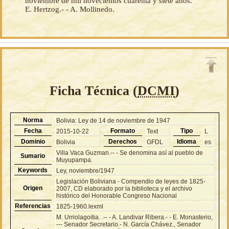
noviembre de mil novecientos cuarenta y siete años.
E. Hertzog.- - A. Mollinedo.
Ficha Técnica (
DCMI
)
Norma
Bolivia: Ley de 14 de noviembre de 1947
Fecha
Formato
Tipo
2015-10-22
Text
L
Dominio
Derechos
Idioma
Bolivia
GFDL
es
Villa Vaca Guzman.-- - Se denomina así al pueblo de
Sumario
Muyupampa.
Keywords
Ley, noviembre/1947
Legislación Boliviana - Compendio de leyes de 1825-
Origen
2007, CD elaborado por la biblioteca y el archivo
histórico del Honorable Congreso Nacional
Referencias
1825-1960.lexml
M. Urriolagoitia. .-- - A. Landivar Ribera.- - E. Monasterio,
--- Senador Secretario.- N. García Chávez., Senador