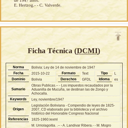
de 1947 años.
E. Hertzog.- - C. Valverde.
Ficha Técnica (
DCMI
)
Norma
Bolivia: Ley de 14 de noviembre de 1947
Fecha
Formato
Tipo
2015-10-22
Text
L
Dominio
Derechos
Idioma
Bolivia
GFDL
es
Obras Publicas.-- - Los impuestos recaudados por la
Sumario
Aduanilla de Mucuña, se destinan las de Zongo y
Achocalla.
Keywords
Ley, noviembre/1947
Legislación Boliviana - Compendio de leyes de 1825-
Origen
2007, CD elaborado por la biblioteca y el archivo
histórico del Honorable Congreso Nacional
Referencias
1825-1960.lexml
M. Urriolagoitia. .-- - A. Landivar Ribera.- - M. Mogro