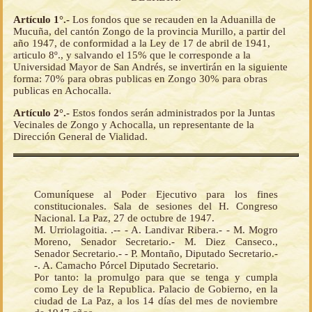
Artículo 1°.-
Los fondos que se recauden en la Aduanilla de
Mucuña, del cantón Zongo de la provincia Murillo, a partir del
año 1947, de conformidad a la Ley de 17 de abril de 1941,
articulo 8º., y salvando el 15% que le corresponde a la
Universidad Mayor de San Andrés, se invertirán en la siguiente
forma: 70% para obras publicas en Zongo 30% para obras
publicas en Achocalla.
Artículo 2°.-
Estos fondos serán administrados por la Juntas
Vecinales de Zongo y Achocalla, un representante de la
Dirección General de Vialidad.
Comuníquese al Poder Ejecutivo para los fines
constitucionales. Sala de sesiones del H. Congreso
Nacional. La Paz, 27 de octubre de 1947.
M. Urriolagoitia. .-- - A. Landivar Ribera.- - M. Mogro
Moreno, Senador Secretario.- M. Diez Canseco.,
Senador Secretario.- - P. Montaño, Diputado Secretario.-
-. A. Camacho Pórcel Diputado Secretario.
Por tanto: la promulgo para que se tenga y cumpla
como Ley de la Republica. Palacio de Gobierno, en la
ciudad de La Paz, a los 14 días del mes de noviembre