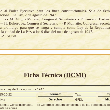
 al Poder Ejecutivo para los fines constitucionales. Sala de Ses
cional. La Paz, 2 de agosto de 1947.
oitia.- M. Mogro Moreno, Congresal Secretario.- - P. Saucedo Barber
 --- H. Bohórquez Congresal Secretario.- - P. Montaño, Congresal Secreta
la promulgo para que se tenga y cumpla como Ley de la Republica.
la ciudad de La Paz, a los 9 días del mes de agosto de 1947.
- -A. ALBA.
Ficha Técnica (
DCMI
)
livia: Ley de 9 de agosto de 1947
Formato
Ti
15-10-22
Text
Derechos
Idi
ivia
GFDL
formas Constitucionales.-- - El Congreso seguirá conociendo de las pendientes, po
inta sesiones.