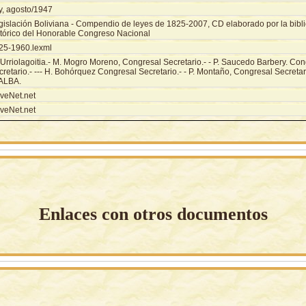
y, agosto/1947
gislación Boliviana - Compendio de leyes de 1825-2007, CD elaborado por la biblio
stórico del Honorable Congreso Nacional
25-1960.lexml
 Urriolagoitia.- M. Mogro Moreno, Congresal Secretario.- - P. Saucedo Barbery. Con
retario.- --- H. Bohórquez Congresal Secretario.- - P. Montaño, Congresal Secretari
 ALBA.
veNet.net
veNet.net
Enlaces con otros documentos