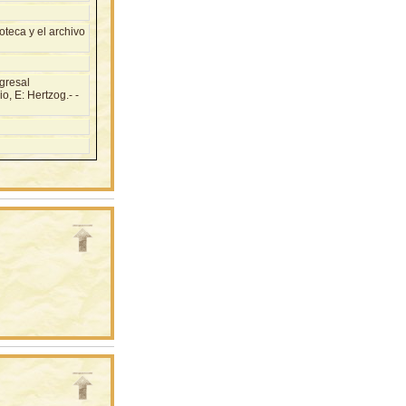
teca y el archivo
gresal
o, E: Hertzog.- -