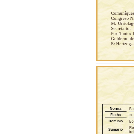
Comuníquese
Congreso Na
M. Urriolag
Secretario.-
Por Tanto: 
Gobierno de 
E: Hertzog.
Norma
Bo
Fecha
20
Dominio
Bol
Re
Sumario
tre