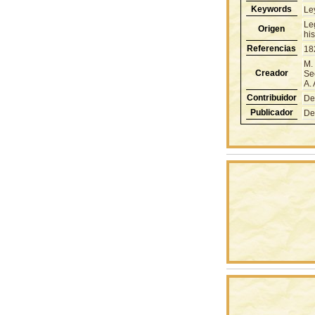
Keywords
Le
Le
Origen
hi
Referencias
18
M.
Creador
Sec
A.
Contribuidor
De
Publicador
De