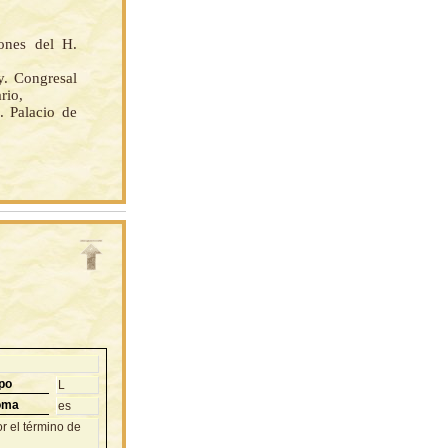
iones del H.
y. Congresal
rio,
 Palacio de
po
L
oma
es
r el término de