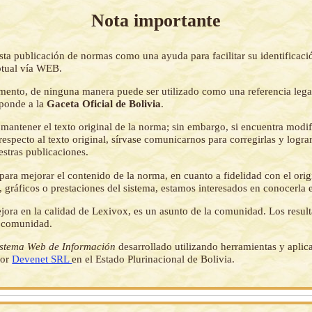
Nota importante
sta publicación de normas como una ayuda para facilitar su identificaci
tual vía WEB.
mento, de ninguna manera puede ser utilizado como una referencia lega
sponde a la
Gaceta Oficial de Bolivia
.
mantener el texto original de la norma; sin embargo, si encuentra modi
respecto al texto original, sírvase comunicarnos para corregirlas y logr
estras publicaciones.
ara mejorar el contenido de la norma, en cuanto a fidelidad con el origi
 gráficos o prestaciones del sistema, estamos interesados en conocerla 
jora en la calidad de Lexivox, es un asunto de la comunidad. Los resul
a comunidad.
istema Web de Información
desarrollado utilizando herramientas y aplic
por
Devenet SRL
en el Estado Plurinacional de Bolivia.