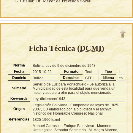
G. Cuellar, Of. Mayor de Previsión Social.
Ficha Técnica (
DCMI
)
Norma
Bolivia: Ley de 9 de diciembre de 1943
Fecha
Formato
Tipo
2015-10-22
Text
L
Dominio
Derechos
Idioma
Bolivia
GFDL
es
Servicio de Luz para Portachuelo.- Se autoriza a la
Sumario
Municipalidad de esta localidad para que venda un
motor y adquiera otro para el objeto mencionado.
Keywords
Ley, diciembre/1943
Legislación Boliviana - Compendio de leyes de 1825-
Origen
2007, CD elaborado por la biblioteca y el archivo
histórico del Honorable Congreso Nacional
Referencias
1825-1960.lexml
Manuel Carrasco.- Enrique Baldivieso.- Mamerto
Urriolagoitia, Senador Secretario.- M. Mogro Moreno,