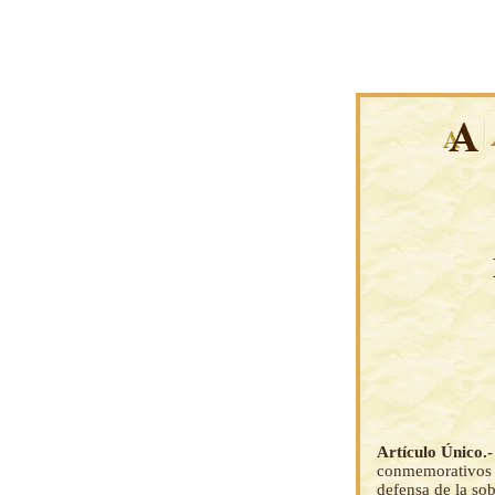
Artículo Único.
conmemorativos d
defensa de la sob