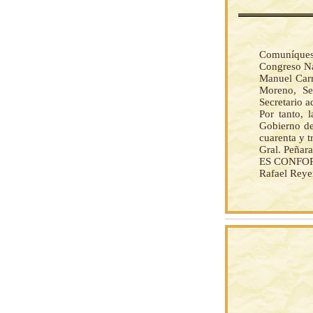
Comuníquese
Congreso Na
Manuel Carr
Moreno, Sen
Secretario a
Por tanto, 
Gobierno de
cuarenta y t
Gral. Peñar
ES CONFO
Rafael Reye