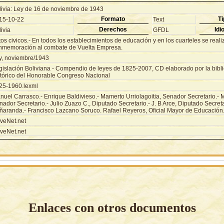
livia: Ley de 16 de noviembre de 1943
Formato
Ti
15-10-22
Text
Derechos
Idi
ivia
GFDL
os civicos.- En todos los establecimientos de educación y en los cuarteles se real
nmemoración al combate de Vuelta Empresa.
y, noviembre/1943
gislación Boliviana - Compendio de leyes de 1825-2007, CD elaborado por la biblio
stórico del Honorable Congreso Nacional
25-1960.lexml
nuel Carrasco.- Enrique Baldivieso.- Mamerto Urriolagoitia, Senador Secretario.-
ador Secretario.- Julio Zuazo C., Diputado Secretario.- J. B Arce, Diputado Secreta
ñaranda.- Francisco Lazcano Soruco. Rafael Reyeros, Oficial Mayor de Educación
veNet.net
veNet.net
Enlaces con otros documentos