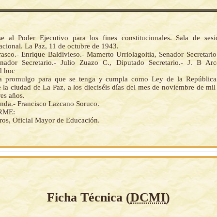
 al Poder Ejecutivo para los fines constitucionales. Sala de ses
cional. La Paz, 11 de octubre de 1943.
asco.- Enrique Baldivieso.- Mamerto Urriolagoitia, Senador Secretari
ador Secretario.- Julio Zuazo C., Diputado Secretario.- J. B Arc
d hoc
la promulgo para que se tenga y cumpla como Ley de la República.
 la ciudad de La Paz, a los dieciséis días del mes de noviembre de mil
res años.
anda.- Francisco Lazcano Soruco.
RME:
ros, Oficial Mayor de Educación.
Ficha Técnica (
DCMI
)