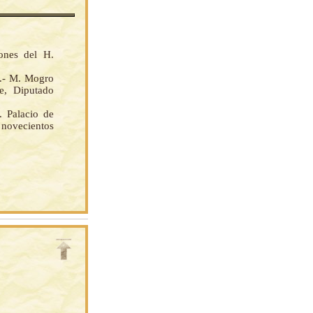
iones del H.
o.- M. Mogro
e, Diputado
 Palacio de
 novecientos