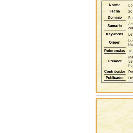
Norma
Bo
Fecha
20
Dominio
Bol
Act
Sumario
co
Keywords
Le
Le
Origen
hi
Referencias
18
Ma
Creador
Sen
Pe
Contribuidor
De
Publicador
De