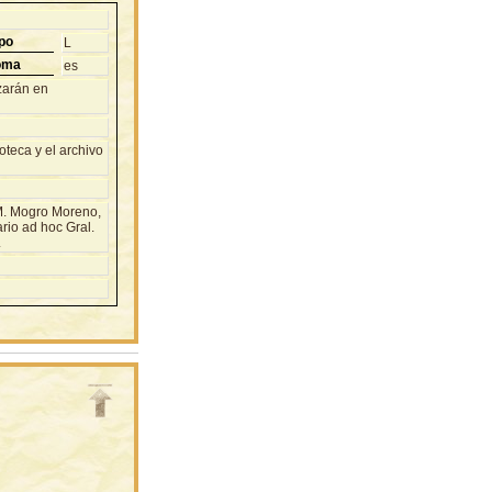
po
L
oma
es
izarán en
teca y el archivo
 M. Mogro Moreno,
rio ad hoc Gral.
.