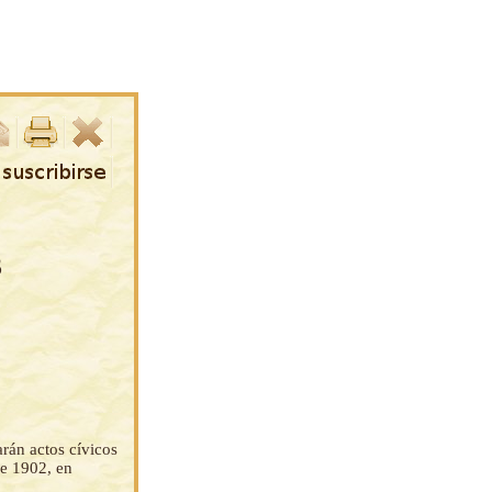
3
arán actos cívicos
e 1902, en