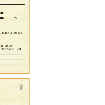
po
L
oma
es
teca y el archivo
io Pantoja,
Secretario. Gral.