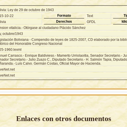
livia: Ley de 29 de octubre de 1943
Formato
Ti
15-10-22
Text
Derechos
Idi
ivia
GFDL
nsion vitalicia.- Otórgase al ciudadano Plácido Sánchez
y, octubre/1943
gislación Boliviana - Compendio de leyes de 1825-2007, CD elaborado por la biblio
stórico del Honorable Congreso Nacional
25-1960.lexml
uel Carrasco.- Enrique Baldivieso.- Mamerto Urriolaoitia, Senador Secretario.- Jul
ador Secretario.- Julio Zuazo C., Diputado Secretario.- H. Salmón Tapia, Diputado 
ñaranda.- Luís Calvo. Germán Costas, Oficial Mayor de Hacienda.
veNet.net
veNet.net
Enlaces con otros documentos