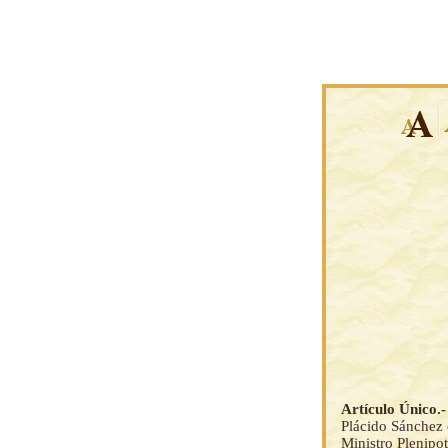
Artículo Único.
Plácido Sánchez e
Ministro Plenipot