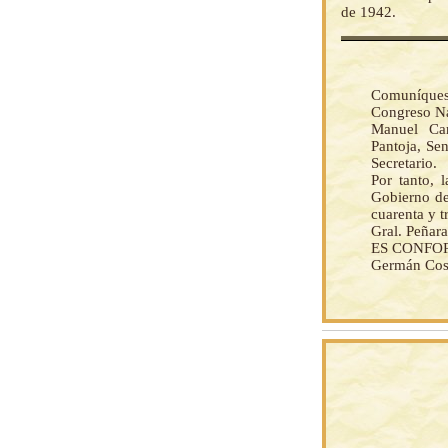
de 1942.
Comuníquese
Congreso Na
Manuel Carr
Pantoja, Se
Secretario.
Por tanto, 
Gobierno de
cuarenta y t
Gral. Peñara
ES CONFO
Germán Cost