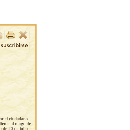
por el ciudadano
diente al rango de
o de 20 de julio