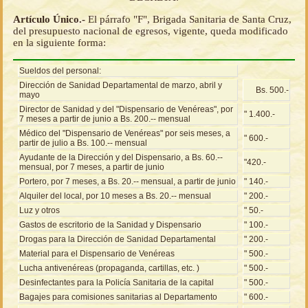
Artículo Único.-
El párrafo "F", Brigada Sanitaria de Santa Cruz,
del presupuesto nacional de egresos, vigente, queda modificado
en la siguiente forma:
Sueldos del personal:
Dirección de Sanidad Departamental de marzo, abril y
Bs. 500.-
mayo
Director de Sanidad y del "Dispensario de Venéreas", por
" 1.400.-
7 meses a partir de junio a Bs. 200.-- mensual
Médico del "Dispensario de Venéreas" por seis meses, a
" 600.-
partir de julio a Bs. 100.-- mensual
Ayudante de la Dirección y del Dispensario, a Bs. 60.--
"420.-
mensual, por 7 meses, a partir de junio
Portero, por 7 meses, a Bs. 20.-- mensual, a partir de junio
" 140.-
Alquiler del local, por 10 meses a Bs. 20.-- mensual
" 200.-
Luz y otros
" 50.-
Gastos de escritorio de la Sanidad y Dispensario
" 100.-
Drogas para la Dirección de Sanidad Departamental
" 200.-
Material para el Dispensario de Venéreas
" 500.-
Lucha antivenéreas (propaganda, cartillas, etc. )
" 500.-
Desinfectantes para la Policía Sanitaria de la capital
" 500.-
Bagajes para comisiones sanitarias al Departamento
" 600.-