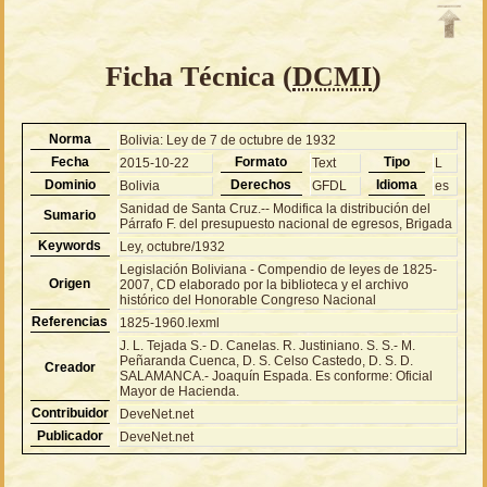
Ficha Técnica (
DCMI
)
Norma
Bolivia: Ley de 7 de octubre de 1932
Fecha
Formato
Tipo
2015-10-22
Text
L
Dominio
Derechos
Idioma
Bolivia
GFDL
es
Sanidad de Santa Cruz.-- Modifica la distribución del
Sumario
Párrafo F. del presupuesto nacional de egresos, Brigada
Keywords
Ley, octubre/1932
Legislación Boliviana - Compendio de leyes de 1825-
Origen
2007, CD elaborado por la biblioteca y el archivo
histórico del Honorable Congreso Nacional
Referencias
1825-1960.lexml
J. L. Tejada S.- D. Canelas. R. Justiniano. S. S.- M.
Peñaranda Cuenca, D. S. Celso Castedo, D. S. D.
Creador
SALAMANCA.- Joaquín Espada. Es conforme: Oficial
Mayor de Hacienda.
Contribuidor
DeveNet.net
Publicador
DeveNet.net