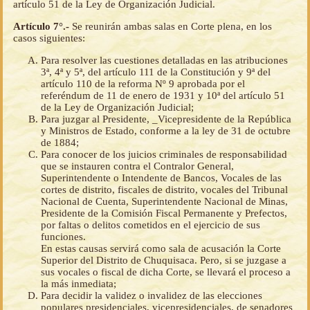
artículo 51 de la Ley de Organización Judicial.
Artículo 7°.-
Se reunirán ambas salas en Corte plena, en los
casos siguientes:
Para resolver las cuestiones detalladas en las atribuciones
3ª, 4ª y 5ª, del artículo 111 de la Constitución y 9ª del
artículo 110 de la reforma Nº 9 aprobada por el
referéndum de 11 de enero de 1931 y 10ª del artículo 51
de la Ley de Organización Judicial;
Para juzgar al Presidente, _Vicepresidente de la República
y Ministros de Estado, conforme a la ley de 31 de octubre
de 1884;
Para conocer de los juicios criminales de responsabilidad
que se instauren contra el Contralor General,
Superintendente o Intendente de Bancos, Vocales de las
cortes de distrito, fiscales de distrito, vocales del Tribunal
Nacional de Cuenta, Superintendente Nacional de Minas,
Presidente de la Comisión Fiscal Permanente y Prefectos,
por faltas o delitos cometidos en el ejercicio de sus
funciones.
En estas causas servirá como sala de acusación la Corte
Superior del Distrito de Chuquisaca. Pero, si se juzgase a
sus vocales o fiscal de dicha Corte, se llevará el proceso a
la más inmediata;
Para decidir la validez o invalidez de las elecciones
populares presidenciales, vicepresidenciales, de senadores