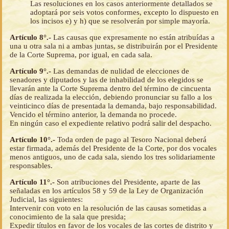
Las resoluciones en los casos anteriormente detallados se
adoptará por seis votos conformes, excepto lo dispuesto en
los incisos e) y h) que se resolverán por simple mayoría.
Artículo 8°.-
Las causas que expresamente no están atribuídas a
una u otra sala ni a ambas juntas, se distribuirán por el Presidente
de la Corte Suprema, por igual, en cada sala.
Artículo 9°.-
Las demandas de nulidad de elecciones de
senadores y diputados y las de inhabilidad de los elegidos se
llevarán ante la Corte Suprema dentro del término de cincuenta
días de realizada la elección, debiendo pronunciar su fallo a los
veinticinco días de presentada la demanda, bajo responsabilidad.
Vencido el término anterior, la demanda no procede.
En ningún caso el expediente relativo podrá salir del despacho.
Artículo 10°.-
Toda orden de pago al Tesoro Nacional deberá
estar firmada, además del Presidente de la Corte, por dos vocales
menos antiguos, uno de cada sala, siendo los tres solidariamente
responsables.
Artículo 11°.-
Son atribuciones del Presidente, aparte de las
señaladas en los artículos 58 y 59 de la Ley de Organización
Judicial, las siguientes:
Intervenir con voto en la resolución de las causas sometidas a
conocimiento de la sala que presida;
Expedir títulos en favor de los vocales de las cortes de distrito y