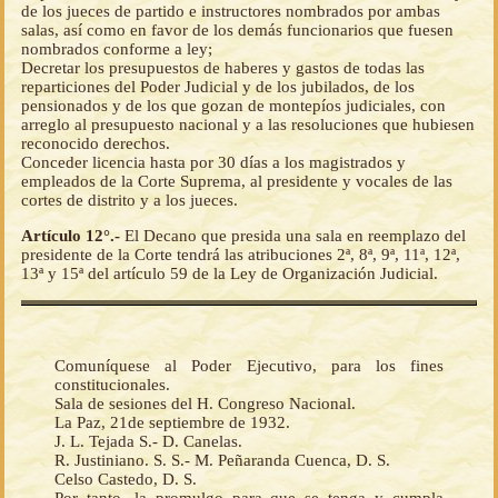
de los jueces de partido e instructores nombrados por ambas
salas, así como en favor de los demás funcionarios que fuesen
nombrados conforme a ley;
Decretar los presupuestos de haberes y gastos de todas las
reparticiones del Poder Judicial y de los jubilados, de los
pensionados y de los que gozan de montepíos judiciales, con
arreglo al presupuesto nacional y a las resoluciones que hubiesen
reconocido derechos.
Conceder licencia hasta por 30 días a los magistrados y
empleados de la Corte Suprema, al presidente y vocales de las
cortes de distrito y a los jueces.
Artículo 12°.-
El Decano que presida una sala en reemplazo del
presidente de la Corte tendrá las atribuciones 2ª, 8ª, 9ª, 11ª, 12ª,
13ª y 15ª del artículo 59 de la Ley de Organización Judicial.
Comuníquese al Poder Ejecutivo, para los fines
constitucionales.
Sala de sesiones del H. Congreso Nacional.
La Paz, 21de septiembre de 1932.
J. L. Tejada S.- D. Canelas.
R. Justiniano. S. S.- M. Peñaranda Cuenca, D. S.
Celso Castedo, D. S.
Por tanto, la promulgo para que se tenga y cumpla