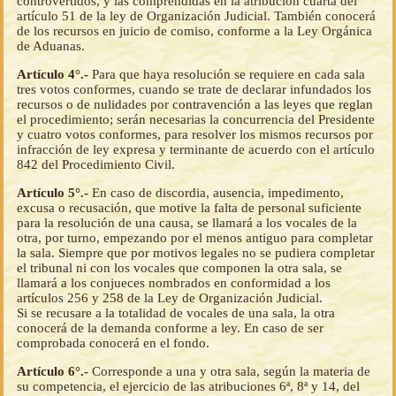
controvertidos, y las comprendidas en la atribución cuarta del
artículo 51 de la ley de Organización Judicial. También conocerá
de los recursos en juicio de comiso, conforme a la Ley Orgánica
de Aduanas.
Artículo 4°.-
Para que haya resolución se requiere en cada sala
tres votos conformes, cuando se trate de declarar infundados los
recursos o de nulidades por contravención a las leyes que reglan
el procedimiento; serán necesarias la concurrencia del Presidente
y cuatro votos conformes, para resolver los mismos recursos por
infracción de ley expresa y terminante de acuerdo con el artículo
842 del Procedimiento Civil.
Artículo 5°.-
En caso de discordia, ausencia, impedimento,
excusa o recusación, que motive la falta de personal suficiente
para la resolución de una causa, se llamará a los vocales de la
otra, por turno, empezando por el menos antiguo para completar
la sala. Siempre que por motivos legales no se pudiera completar
el tribunal ni con los vocales que componen la otra sala, se
llamará a los conjueces nombrados en conformidad a los
artículos 256 y 258 de la Ley de Organización Judicial.
Si se recusare a la totalidad de vocales de una sala, la otra
conocerá de la demanda conforme a ley. En caso de ser
comprobada conocerá en el fondo.
Artículo 6°.-
Corresponde a una y otra sala, según la materia de
su competencia, el ejercicio de las atribuciones 6ª, 8ª y 14, del