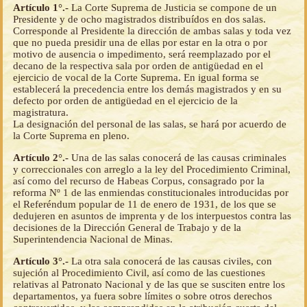
Artículo 1°.-
La Corte Suprema de Justicia se compone de un
Presidente y de ocho magistrados distribuídos en dos salas.
Corresponde al Presidente la dirección de ambas salas y toda vez
que no pueda presidir una de ellas por estar en la otra o por
motivo de ausencia o impedimento, será reemplazado por el
decano de la respectiva sala por orden de antigüedad en el
ejercicio de vocal de la Corte Suprema. En igual forma se
establecerá la precedencia entre los demás magistrados y en su
defecto por orden de antigüedad en el ejercicio de la
magistratura.
La designación del personal de las salas, se hará por acuerdo de
la Corte Suprema en pleno.
Artículo 2°.-
Una de las salas conocerá de las causas criminales
y correccionales con arreglo a la ley del Procedimiento Criminal,
así como del recurso de Habeas Corpus, consagrado por la
reforma Nº 1 de las enmiendas constitucionales introducidas por
el Referéndum popular de 11 de enero de 1931, de los que se
dedujeren en asuntos de imprenta y de los interpuestos contra las
decisiones de la Dirección General de Trabajo y de la
Superintendencia Nacional de Minas.
Artículo 3°.-
La otra sala conocerá de las causas civiles, con
sujeción al Procedimiento Civil, así como de las cuestiones
relativas al Patronato Nacional y de las que se susciten entre los
departamentos, ya fuera sobre límites o sobre otros derechos