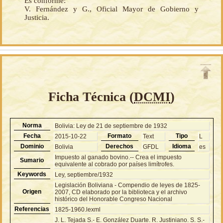
Es conforme:
V. Fernández y G., Oficial Mayor de Gobierno y
Justicia.
Ficha Técnica (
DCMI
)
Norma
Bolivia: Ley de 21 de septiembre de 1932
Fecha
Formato
Tipo
2015-10-22
Text
L
Dominio
Derechos
Idioma
Bolivia
GFDL
es
Impuesto al ganado bovino.-- Crea el impuesto
Sumario
equivalente al cobrado por países limítrofes.
Keywords
Ley, septiembre/1932
Legislación Boliviana - Compendio de leyes de 1825-
Origen
2007, CD elaborado por la biblioteca y el archivo
histórico del Honorable Congreso Nacional
Referencias
1825-1960.lexml
J. L. Tejada S.- E. González Duarte. R. Justiniano. S. S.-