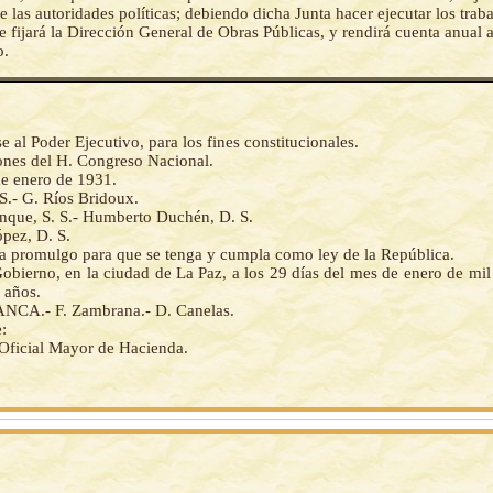
e las autoridades políticas; debiendo dicha Junta hacer ejecutar los tra
ue fijará la Dirección General de Obras Públicas, y rendirá cuenta anual a
o.
al Poder Ejecutivo, para los fines constitucionales.
iones del H. Congreso Nacional.
de enero de 1931.
 S.- G. Ríos Bridoux.
enque, S. S.- Humberto Duchén, D. S.
pez, D. S.
 la promulgo para que se tenga y cumpla como ley de la República.
obierno, en la ciudad de La Paz, a los 29 días del mes de enero de mi
s años.
CA.- F. Zambrana.- D. Canelas.
:
 Oficial Mayor de Hacienda.