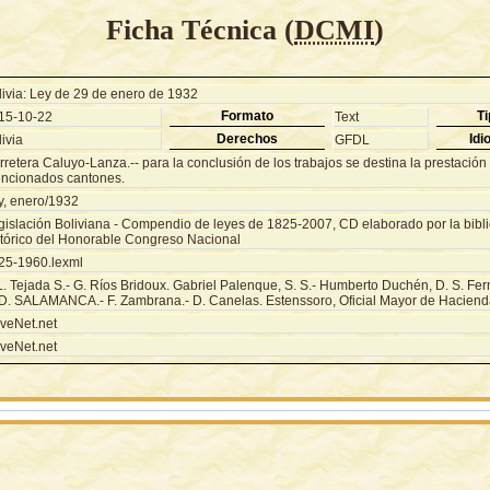
Ficha Técnica (
DCMI
)
livia: Ley de 29 de enero de 1932
Formato
Ti
15-10-22
Text
Derechos
Idi
ivia
GFDL
retera Caluyo-Lanza.-- para la conclusión de los trabajos se destina la prestación 
ncionados cantones.
y, enero/1932
gislación Boliviana - Compendio de leyes de 1825-2007, CD elaborado por la biblio
stórico del Honorable Congreso Nacional
25-1960.lexml
 L. Tejada S.- G. Ríos Bridoux. Gabriel Palenque, S. S.- Humberto Duchén, D. S. Fe
 D. SALAMANCA.- F. Zambrana.- D. Canelas. Estenssoro, Oficial Mayor de Haciend
veNet.net
veNet.net