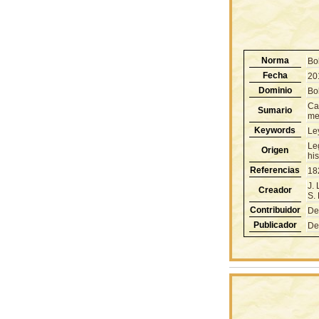
Norma
Bo
Fecha
20
Dominio
Bol
Car
Sumario
me
Keywords
Le
Le
Origen
hi
Referencias
18
J.
Creador
S.
Contribuidor
De
Publicador
De