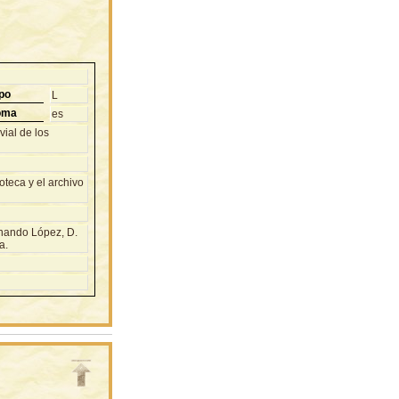
po
L
oma
es
vial de los
teca y el archivo
rnando López, D.
a.