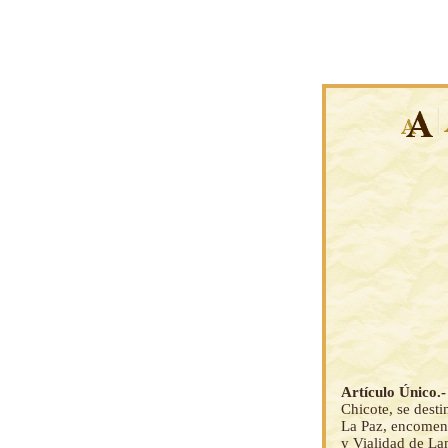
Artículo Único.
Chicote, se desti
La Paz, encomend
y Vialidad de Lan