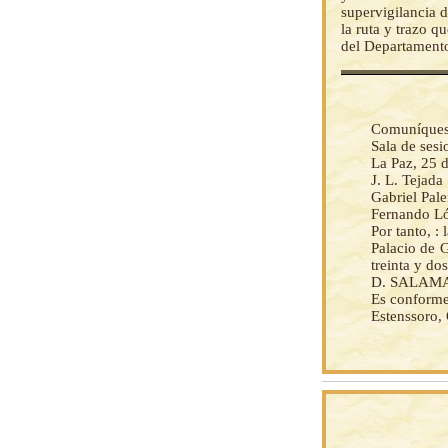
supervigilancia d
la ruta y trazo q
del Departament
Comuníquese 
Sala de ses
La Paz, 25 
J. L. Tejada
Gabriel Pal
Fernando Ló
Por tanto, :
Palacio de G
treinta y do
D. SALAMAN
Es conforme
Estenssoro,