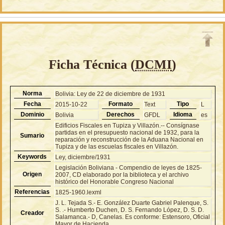
Ficha Técnica (
DCMI
)
Norma
Bolivia: Ley de 22 de diciembre de 1931
Fecha
Formato
Tipo
2015-10-22
Text
L
Dominio
Derechos
Idioma
Bolivia
GFDL
es
Edificios Fiscales en Tupiza y Villazón.-- Consígnase
partidas en el presupuesto nacional de 1932, para la
Sumario
reparación y reconstrucción de la Aduana Nacional en
Tupiza y de las escuelas fiscales en Villazón.
Keywords
Ley, diciembre/1931
Legislación Boliviana - Compendio de leyes de 1825-
Origen
2007, CD elaborado por la biblioteca y el archivo
histórico del Honorable Congreso Nacional
Referencias
1825-1960.lexml
J. L. Tejada S.- E. González Duarte Gabriel Palenque, S.
S. .- Humberto Duchen, D. S. Fernando López, D. S. D.
Creador
Salamanca.- D, Canelas. Es conforme: Estensoro, Oficial
Mayor de Hacienda.