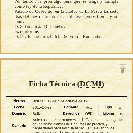
Por tanto, : la promulgo para que se tenga y cumpla
como ley de la República.
Palacio de Gobierno, en la ciudad de La Paz, a los siete
días del mes de octubre de mil novecientos treinta y un
años.
D. Salamanca.- D. Canelas.
Es conforme:
O. Paz Estenssoro, Oficial Mayor de Hacienda.
Ficha Técnica (
DCMI
)
Norma
Bolivia: Ley de 7 de octubre de 1931
Fecha
Formato
Tipo
2015-10-22
Text
L
Dominio
Derechos
Idioma
Bolivia
GFDL
es
Artículos de primera necesidad.- Determina la obligación
de los comerciantes de fijar listas de precios, y
Sumario
penalidades para los que especulen, elevando los
precios o retirando las mercaderías de la venta.