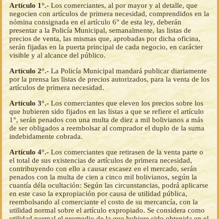
Artículo 1°.-
Los comerciantes, al por mayor y al detalle, que
negocien con artículos de primera necesidad, comprendidos en la
nómina consignada en el artículo 6° de esta ley, deberán
presentar a la Policía Municipal, semanalmente, las listas de
precios de venta, las mismas que, aprobadas por dicha oficina,
serán fijadas en la puerta principal de cada negocio, en carácter
visible y al alcance del público.
Artículo 2°.-
La Policía Municipal mandará publicar diariamente
por la prensa las listas de precios autorizados, para la venta de los
artículos de primera necesidad.
Artículo 3°.-
Los comerciantes que eleven los precios sobre los
que hubieren sido fijados en las listas a que se refiere el artículo
1°, serán penados con una multa de diez a mil bolivianos a más
de ser obligados a reembolsar al comprador el duplo de la suma
indebidamente cobrada.
Artículo 4°.-
Los comerciantes que retirasen de la venta parte o
el total de sus existencias de artículos de primera necesidad,
contribuyendo con ello a causar escasez en el mercado, serán
penados con la multa de cien a cinco mil bolivianos, según la
cuantía déla ocultación: Según las circunstancias, podrá aplicarse
en este caso la expropiación por causa de utilidad pública,
reembolsando al comerciante el costo de su mercancía, con la
utilidad normal sobre el artículo expropiado. Se considera como
utilidad normal el promedio de la que hubiere sido obtenida en el