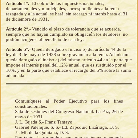
Artículo 1°.-
El cobro de los impuestos nacionales,
departamentales y municipales, correspondientes a la renta
rezagada y a la actual, se hará, sin recargo ni interés hasta el 31
de diciembre de 1931,
Artículo 2°.-
Vencido el plazo de tolerancia que se acuerda,
siempre que no hayan cumplido su obligación los deudores, no
podrán acogerse al beneficio de esta ley.
Artículo 5°.-
Queda derogado el inciso b) del artículo 44 de la
ley de 3 de mayo de 1928 sobre gravamen a la renta. Asimismo
queda derogado el inciso c) del mismo artículo 44 en la parte que
impone el interés penal del 12% anual, que es sustituido por el
10%, y en la parte que establece el recargo del 5% sobre la suma
adeudada.
Comuníquese al Poder Ejecutivo para los fines
constitucionales.
Sala de sesiones del Congreso Nacional. La Paz, 26 de
mayo de 1931.
J. L. Tejada S.- Franz Tamayo.
Gabriel Palenque, S. S.- Ed. Zapcouic Lizárraga, D. S.
J-. MI. de la Quintana, D. S.
Por tanto, la promulgo para que se tenga y cumpla