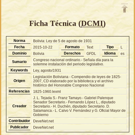
Ficha Técnica (
DCMI
)
Norma
Bolivia: Ley de 5 de agosto de 1931
Fecha
Formato
Tipo
2015-10-22
Text
L
Dominio
Derechos
Idioma
Bolivia
GFDL
es
Congreso nacional ordinario.- Señala día para la
Sumario
solemne instalación del periodo legislativo.
Keywords
Ley, agosto/1931
Legislación Boliviana - Compendio de leyes de 1825-
Origen
2007, CD elaborado por la biblioteca y el archivo
histórico del Honorable Congreso Nacional
Referencias
1825-1960.lexml
J. L. Tejada S.- Franz Tamayo.- Gabriel Palenque
Senador Secretario.- Fernando López L., diputado
Creador
Secretario.- H. Duchén, diputado Secretario. D.
Salamanca.- L. Calvo V. Fernández y G. Oficial Mayor de
Gobierno
Contribuidor
DeveNet.net
Publicador
DeveNet.net