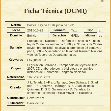
Ficha Técnica (
DCMI
)
Norma
Bolivia: Ley de 13 de junio de 1931
Fecha
Formato
Tipo
2015-10-22
Text
L
Dominio
Derechos
Idioma
Bolivia
GFDL
es
Presupuesto Nacional. --Derógase el articulo 5°. de la
ley de 27 de noviembre de 1880 y el 3°. de la de 22 de-
Sumario
noviembre de 1883, relativas al premio de 25 centavos
por 1, 000. -- 5, acordado en favor del Tesorero Nacional
y de los Tesoreros Departamentales.
Keywords
Ley, junio/1931
Legislación Boliviana - Compendio de leyes de 1825-
Origen
2007, CD elaborado por la biblioteca y el archivo
histórico del Honorable Congreso Nacional
Referencias
1825-1960.lexml
J. L. Tejada S.--Franz Tamayo. José Salinas, S. S. ad
hoc.- Ed. Zapcovic, Lisárraga, D. S. Juan MI. de la
Creador
Quintana, D. S. D. Salamanca.- D. Canelas. Es
conforme: Estensoro, Oficial Mayor de Hacienda.
Contribuidor
DeveNet.net
Publicador
DeveNet.net