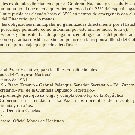
ades explotadas directamente por el Gobierno Nacional y sus subdivisio
un monto total que en cualquier tiempo exceda de 25% del capital paga
 límite puede ser elevado hasta el 35% en tiempo de emergencia con el 
 del Directorio, por lo menos.
 las obligaciones municipales no garantizadas directamente por el Estad
 porcentaje permitido como máximun por este mismo inciso letra e).
valores y títulos del Estado que garanticen obligaciones del público ant
 como garantía subsidiaria, sin computarse en la responsabilidad del Go
mun de porcentaje que puede adeudársele.
al Poder Ejecutivo, para los fines constitucionales.
iones del Congreso Nacional.
 junio de 1931.
a S.- Franz Tamayo.- Gabriel Palenque Senador Secretario.- Ed. Zapcov
retario.- MI. de la Quintana Diputado Secretario.-
 la promulgo para que se tenga y cumpla como ley de la República.
 Gobierno, en la ciudad de La Paz, a los doce días del mes de j
treinta y un años.
a.- Demetrio Canelas
:
nssoro, Oficial Mayor de Hacienda.