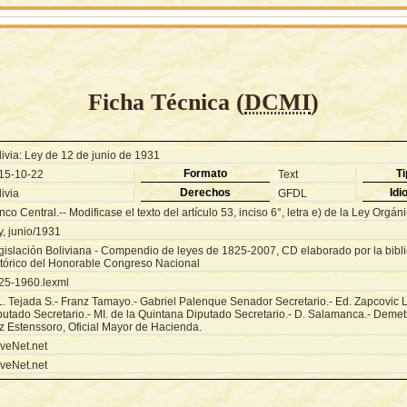
Ficha Técnica (
DCMI
)
ivia: Ley de 12 de junio de 1931
Formato
Ti
15-10-22
Text
Derechos
Idi
ivia
GFDL
co Central.-- Modificase el texto del artículo 53, inciso 6°, letra e) de la Ley Orgáni
y, junio/1931
gislación Boliviana - Compendio de leyes de 1825-2007, CD elaborado por la biblio
stórico del Honorable Congreso Nacional
25-1960.lexml
 L. Tejada S.- Franz Tamayo.- Gabriel Palenque Senador Secretario.- Ed. Zapcovic 
putado Secretario.- MI. de la Quintana Diputado Secretario.- D. Salamanca.- Demet
z Estenssoro, Oficial Mayor de Hacienda.
veNet.net
veNet.net