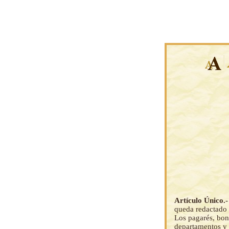
Artículo Único.
queda redactado 
Los pagarés, bono
departamentos y o