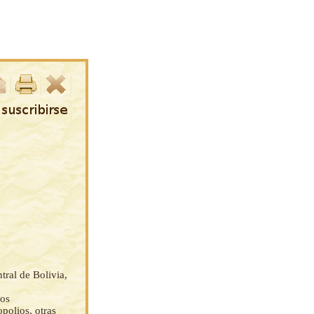
tral de Bolivia,
los
polios, otras