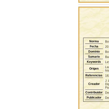
Norma
Bol
Fecha
20
Dominio
Bol
Sumario
Ban
Keywords
Le
Le
Origen
hi
Referencias
18
J.
Creador
Di
Pa
Contribuidor
De
Publicador
De