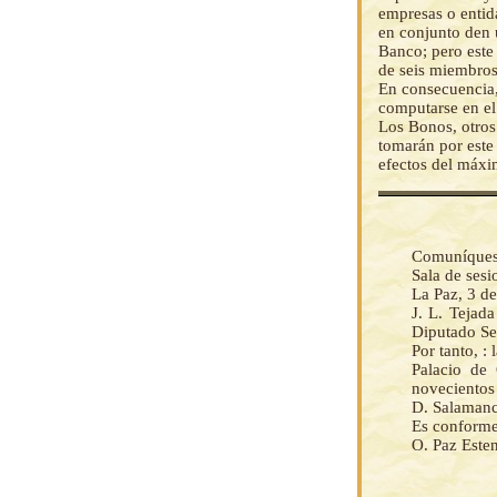
empresas o entid
en conjunto den 
Banco; pero este
de seis miembros
En consecuencia,
computarse en el
Los Bonos, otros 
tomarán por este
efectos del máxi
Comuníquese 
Sala de ses
La Paz, 3 de
J. L. Tejad
Diputado Sec
Por tanto, :
Palacio de
novecientos 
D. Salamanc
Es conforme
O. Paz Este