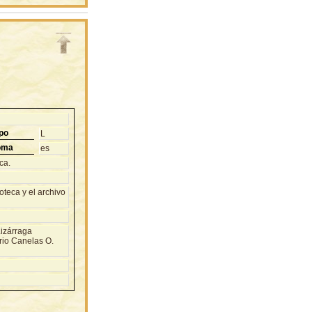
po
L
oma
es
ca.
teca y el archivo
Lizárraga
rio Canelas O.