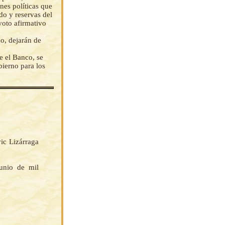
nes políticas que
do y reservas del
voto afirmativo
o, dejarán de
e el Banco, se
bierno para los
ic Lizárraga
unio de mil