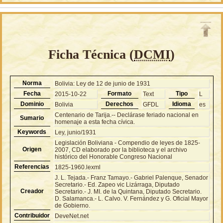
Ficha Técnica (
DCMI
)
Norma
Bolivia: Ley de 12 de junio de 1931
Fecha
Formato
Tipo
2015-10-22
Text
L
Dominio
Derechos
Idioma
Bolivia
GFDL
es
Centenario de Tarija.-- Declárase feriado nacional en
Sumario
homenaje a esta fecha cívica.
Keywords
Ley, junio/1931
Legislación Boliviana - Compendio de leyes de 1825-
Origen
2007, CD elaborado por la biblioteca y el archivo
histórico del Honorable Congreso Nacional
Referencias
1825-1960.lexml
J. L. Tejada.- Franz Tamayo.- Gabriel Palenque, Senador
Secretario.- Ed. Zapeo vic Lizárraga, Diputado
Creador
Secretario.- J. MI. de la Quintana, Diputado Secretario.
D. Salamanca.- L. Calvo. V. Fernández y G. Oficial Mayor
de Gobierno.
Contribuidor
DeveNet.net