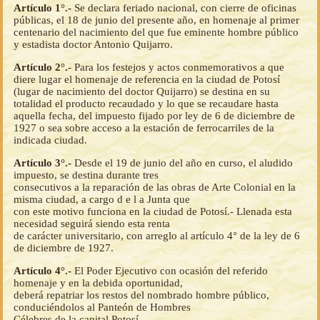
Artículo 1°.-
Se declara feriado nacional, con cierre de oficinas
públicas, el 18 de junio del presente año, en homenaje al primer
centenario del nacimiento del que fue eminente hombre público
y estadista doctor Antonio Quijarro.
Artículo 2°.-
Para los festejos y actos conmemorativos a que
diere lugar el homenaje de referencia en la ciudad de Potosí
(lugar de nacimiento del doctor Quijarro) se destina en su
totalidad el producto recaudado y lo que se recaudare hasta
aquella fecha, del impuesto fijado por ley de 6 de diciembre de
1927 o sea sobre acceso a la estación de ferrocarriles de la
indicada ciudad.
Artículo 3°.-
Desde el 19 de junio del año en curso, el aludido
impuesto, se destina durante tres
consecutivos a la reparación de las obras de Arte Colonial en la
misma ciudad, a cargo d e l a Junta que
con este motivo funciona en la ciudad de Potosí.- Llenada esta
necesidad seguirá siendo esta renta
de carácter universitario, con arreglo al artículo 4° de la ley de 6
de diciembre de 1927.
Artículo 4°.-
El Poder Ejecutivo con ocasión del referido
homenaje y en la debida oportunidad,
deberá repatriar los restos del nombrado hombre público,
conduciéndolos al Panteón de Hombres
Célebres de la capital Potosí.