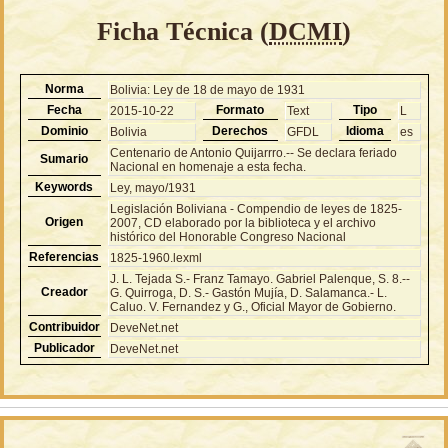
Ficha Técnica (
DCMI
)
Norma
Bolivia: Ley de 18 de mayo de 1931
Fecha
Formato
Tipo
2015-10-22
Text
L
Dominio
Derechos
Idioma
Bolivia
GFDL
es
Centenario de Antonio Quijarrro.-- Se declara feriado
Sumario
Nacional en homenaje a esta fecha.
Keywords
Ley, mayo/1931
Legislación Boliviana - Compendio de leyes de 1825-
Origen
2007, CD elaborado por la biblioteca y el archivo
histórico del Honorable Congreso Nacional
Referencias
1825-1960.lexml
J. L. Tejada S.- Franz Tamayo. Gabriel Palenque, S. 8.--
Creador
G. Quirroga, D. S.- Gastón Mujía, D. Salamanca.- L.
Caluo. V. Fernandez y G., Oficial Mayor de Gobierno.
Contribuidor
DeveNet.net
Publicador
DeveNet.net