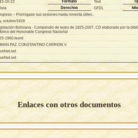
Formato
Ti
15-10-22
Text
Derechos
Idi
ivia
GFDL
ngreso.-- Prorrógase sus sesiones hasta noventa útiles..
y, octubre/1928
gislación Boliviana - Compendio de leyes de 1825-2007, CD elaborado por la biblio
stórico del Honorable Congreso Nacional
25-1960.lexml
MAN PAZ. CONSTANTINO CARRION V.
veNet.net
veNet.net
Enlaces con otros documentos