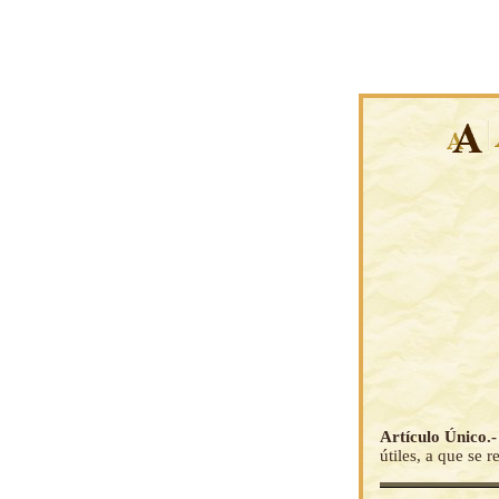
Artículo Único.
útiles, a que se r