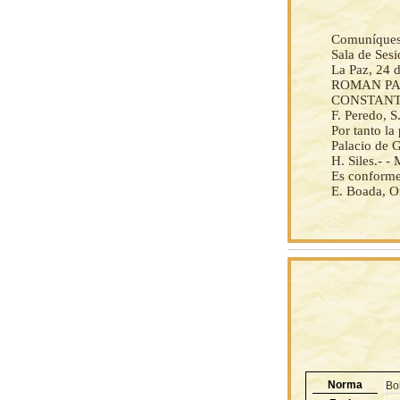
Comuníquese 
Sala de Ses
La Paz, 24 
ROMAN PA
CONSTANT
F. Peredo, S
Por tanto l
Palacio de G
H. Siles.- 
Es conforme
E. Boada, O
Norma
Bo