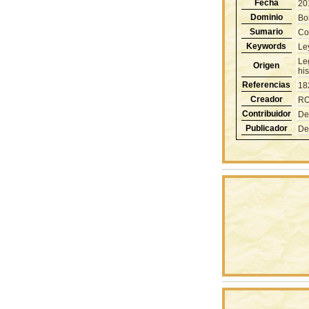
Fecha
20
Dominio
Bol
Sumario
Co
Keywords
Le
Le
Origen
hi
Referencias
18
Creador
RO
Contribuidor
De
Publicador
De