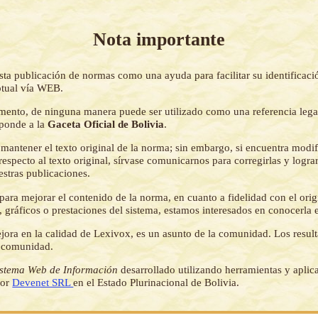
Nota importante
sta publicación de normas como una ayuda para facilitar su identificaci
tual vía WEB.
mento, de ninguna manera puede ser utilizado como una referencia lega
sponde a la
Gaceta Oficial de Bolivia
.
mantener el texto original de la norma; sin embargo, si encuentra modi
respecto al texto original, sírvase comunicarnos para corregirlas y logr
estras publicaciones.
ara mejorar el contenido de la norma, en cuanto a fidelidad con el origi
 gráficos o prestaciones del sistema, estamos interesados en conocerla 
jora en la calidad de Lexivox, es un asunto de la comunidad. Los resul
a comunidad.
istema Web de Información
desarrollado utilizando herramientas y aplic
por
Devenet SRL
en el Estado Plurinacional de Bolivia.