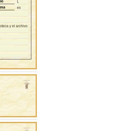
po
L
oma
es
teca y el archivo