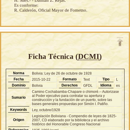
H. Siles.- - Damián Z. Rejas.
Es conforme:
R. Calderón, Oficial Mayor de Fometno.
Ficha Técnica (
DCMI
)
Norma
Bolivia: Ley de 26 de octubre de 1928
Fecha
Formato
Tipo
2015-10-22
Text
L
Dominio
Derechos
Idioma
Bolivia
GFDL
es
Camino Cochabamba-Chapare o chimoré.-- Autorizase
al Poder ejecutivo para contratar su apertura y
Sumario
construcción y la fundación de un puerto, sobre las
bases generales propuestas por Simón I. Patiño.
Keywords
Ley, octubre/1928
Legislación Boliviana - Compendio de leyes de 1825-
Origen
2007, CD elaborado por la biblioteca y el archivo
histórico del Honorable Congreso Nacional
Referencias