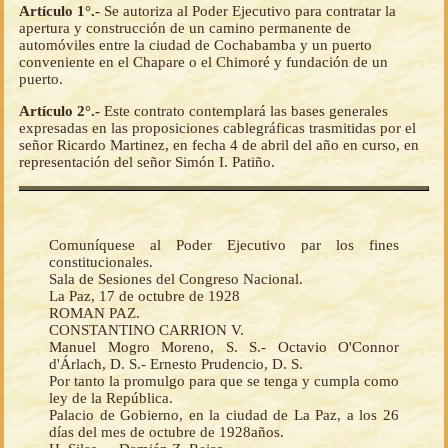
Artículo 1°.-
Se autoriza al Poder Ejecutivo para contratar la
apertura y construcción de un camino permanente de
automóviles entre la ciudad de Cochabamba y un puerto
conveniente en el Chapare o el Chimoré y fundación de un
puerto.
Artículo 2°.-
Este contrato contemplará las bases generales
expresadas en las proposiciones cablegráficas trasmitidas por el
señor Ricardo Martinez, en fecha 4 de abril del año en curso, en
representación del señor Simón I. Patiño.
Comuníquese al Poder Ejecutivo par los fines
constitucionales.
Sala de Sesiones del Congreso Nacional.
La Paz, 17 de octubre de 1928
ROMAN PAZ.
CONSTANTINO CARRION V.
Manuel Mogro Moreno, S. S.- Octavio O'Connor
d'Árlach, D. S.- Ernesto Prudencio, D. S.
Por tanto la promulgo para que se tenga y cumpla como
ley de la República.
Palacio de Gobierno, en la ciudad de La Paz, a los 26
días del mes de octubre de 1928años.