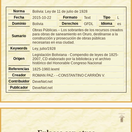
Norma
Bolivia: Ley de 11 de julio de 1928
Fecha
Formato
Tipo
2015-10-22
Text
L
Dominio
Derechos
Idioma
Bolivia
GFDL
es
Obras Públicas.-- Los sobrantes de los recursos creados
para obras de saneamiento en Oruro, destínanse a la
Sumario
construcción y prosecución de obras públicas
necesarias en esa ciudad.
Keywords
Ley, julio/1928
Legislación Boliviana - Compendio de leyes de 1825-
Origen
2007, CD elaborado por la biblioteca y el archivo
histórico del Honorable Congreso Nacional
Referencias
1825-1960.lexml
Creador
ROMAN PAZ.- --CONSTANTINO CARRIÓN V.
Contribuidor
DeveNet.net
Publicador
DeveNet.net