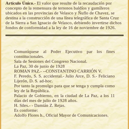
Artículo Único.-
El valor que resulte de la recaudación por
concepto de la remensura de terrenos baldíos y gumíferos
ubicados en las provincias de Velasco y Ñuflo de Chavez, se
destina a la construcción de una línea telegráfica de Santa Cruz
de la Sierra a San Ignacio de Velasco, debiendo invertirse dichos
fondos de conformidad a la ley de 16 de noviembre de 1926.
Comuníquese al Poder Ejecutivo par los fines
constitucionales.
Sala de Sesiones del Congreso Nacional.
La Paz, 30 de junio de 1928
ROMAN PAZ.- --CONSTANTINO CARRIÓN V.
F. Peredo, S. S. accidental.- Julio Arce, D. S.- Feliciano
Lijerón, D. S. ad-hoc.
Por tanto la promulgo para que se tenga y cumpla como
ley de la República.
Palacio de Gobierno, en la ciudad de La Paz, a los 11
días del mes de julio de 1928 años.
H. Siles.- - Damián Z. Rejas.
Es conforme:
Adolfo Flores h., Oficial Mayor de Comunicaciones.