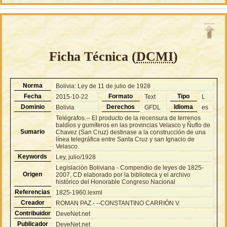
Ficha Técnica (
DCMI
)
Norma
Bolivia: Ley de 11 de julio de 1928
Fecha
Formato
Tipo
2015-10-22
Text
L
Dominio
Derechos
Idioma
Bolivia
GFDL
es
Telégrafos.-- El producto de la recensura de terrenos
baldíos y gumíferos en las provincias Velasco y Ñuflo de
Sumario
Chavez (San Cruz) destinase a la construcción de una
línea telegráfica entre Santa Cruz y san Ignacio de
Velasco.
Keywords
Ley, julio/1928
Legislación Boliviana - Compendio de leyes de 1825-
Origen
2007, CD elaborado por la biblioteca y el archivo
histórico del Honorable Congreso Nacional
Referencias
1825-1960.lexml
Creador
ROMAN PAZ.- --CONSTANTINO CARRIÓN V.
Contribuidor
DeveNet.net
Publicador
DeveNet.net