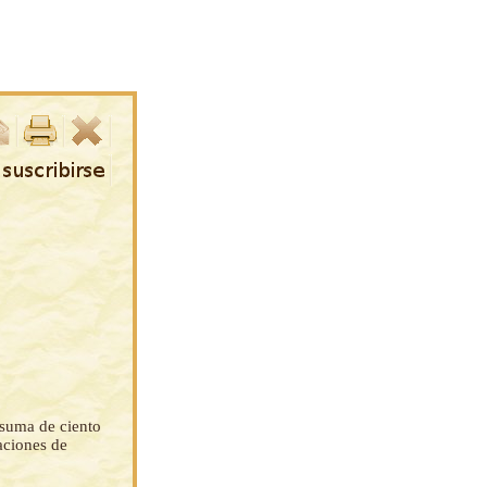
a suma de ciento
aciones de