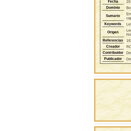
Fecha
20
Dominio
Bol
Emp
Sumario
cap
Keywords
Le
Le
Origen
hi
Referencias
18
Creador
RO
Contribuidor
De
Publicador
De