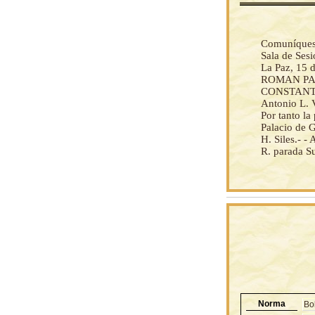
Comuníquese 
Sala de Ses
La Paz, 15 
ROMAN PA
CONSTANT
Antonio L. V
Por tanto l
Palacio de G
H. Siles.- -
R. parada S
Norma
Bol