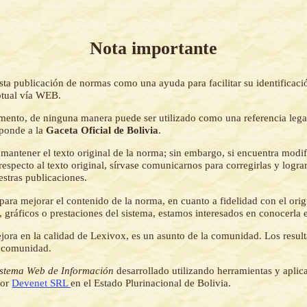
Nota importante
sta publicación de normas como una ayuda para facilitar su identificaci
tual vía WEB.
mento, de ninguna manera puede ser utilizado como una referencia lega
sponde a la
Gaceta Oficial de Bolivia
.
mantener el texto original de la norma; sin embargo, si encuentra modi
respecto al texto original, sírvase comunicarnos para corregirlas y logr
estras publicaciones.
ara mejorar el contenido de la norma, en cuanto a fidelidad con el origi
 gráficos o prestaciones del sistema, estamos interesados en conocerla 
jora en la calidad de Lexivox, es un asunto de la comunidad. Los resul
a comunidad.
istema Web de Información
desarrollado utilizando herramientas y aplic
por
Devenet SRL
en el Estado Plurinacional de Bolivia.