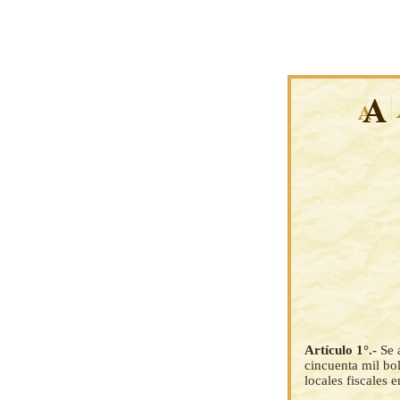
Artículo 1°.-
Se 
cincuenta mil bo
locales fiscales 