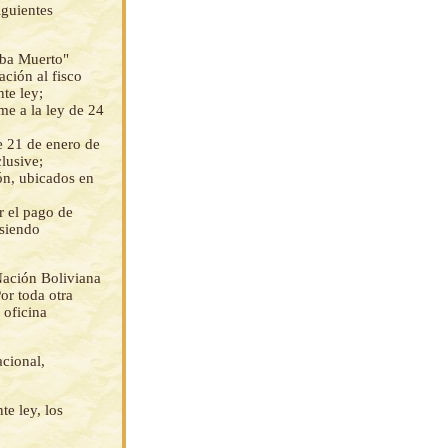
iguientes
mba Muerto"
ción al fisco
te ley;
me a la ley de 24
e 21 de enero de
lusive;
ión, ubicados en
r el pago de
 siendo
Nación Boliviana
or toda otra
 oficina
acional,
te ley, los