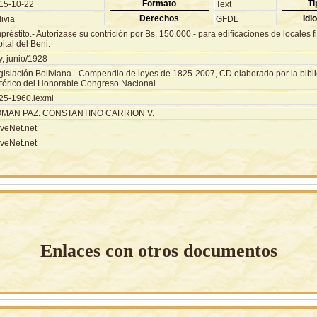
Formato
Ti
15-10-22
Text
Derechos
Idi
ivia
GFDL
réstito.- Autorizase su contrición por Bs. 150.000.- para edificaciones de locales f
ital del Beni.
y, junio/1928
gislación Boliviana - Compendio de leyes de 1825-2007, CD elaborado por la biblio
stórico del Honorable Congreso Nacional
25-1960.lexml
MAN PAZ. CONSTANTINO CARRION V.
veNet.net
veNet.net
Enlaces con otros documentos