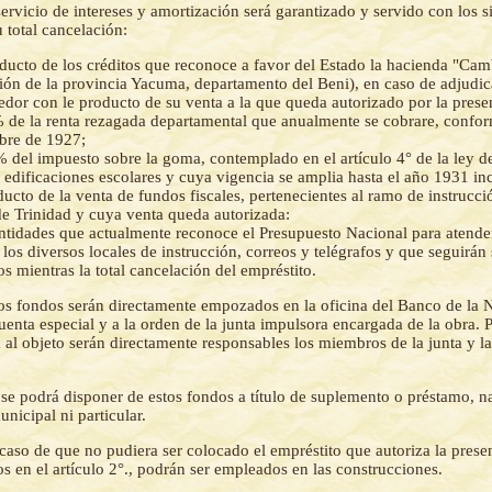
servicio de intereses y amortización será garantizado y servido con los s
u total cancelación:
ducto de los créditos que reconoce a favor del Estado la hacienda "Ca
ón de la provincia Yacuma, departamento del Beni), en caso de adjudica
dor con le producto de su venta a la que queda autorizado por la presen
 de la renta rezagada departamental que anualmente se cobrare, confor
bre de 1927;
 del impuesto sobre la goma, contemplado en el artículo 4° de la ley d
 edificaciones escolares y cuya vigencia se amplia hasta el año 1931 inc
ducto de la venta de fundos fiscales, pertenecientes al ramo de instrucc
de Trinidad y cuya venta queda autorizada:
ntidades que actualmente reconoce el Presupuesto Nacional para atende
e los diversos locales de instrucción, correos y telégrafos y que seguirán
s mientras la total cancelación del empréstito.
os fondos serán directamente empozados en la oficina del Banco de la 
uenta especial y a la orden de la junta impulsora encargada de la obra. P
 al objeto serán directamente responsables los miembros de la junta y la
se podrá disponer de estos fondos a título de suplemento o préstamo, n
nicipal ni particular.
caso de que no pudiera ser colocado el empréstito que autoriza la presen
s en el artículo 2°., podrán ser empleados en las construcciones.