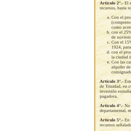
Artículo 2°.-
El 
recursos, hasta s
Con el pro
(comprensi
como acree
con el 25%
de noviem
Con el 15%
1924, para
con el pro
la ciudad 
Con las ca
alquiler d
consignado
Artículo 3°.-
Est
de Trinidad, en c
inversión extraña
pagadora.
Artículo 4°.-
No 
departamental, mu
Artículo 5°.-
En 
recursos señalado