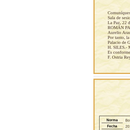
Comuníquese 
Sala de ses
La Paz, 22 
ROMÁN PAZ.
Aurelio Arau
Por tanto, l
Palacio de G
H. SILES.- 
Es conforme
F. Ostria Re
Norma
Bo
Fecha
20