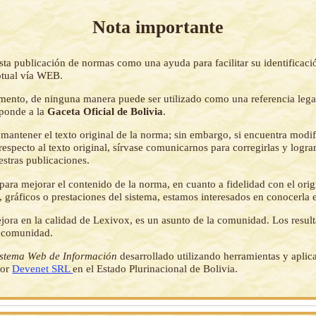
Nota importante
sta publicación de normas como una ayuda para facilitar su identificaci
tual vía WEB.
mento, de ninguna manera puede ser utilizado como una referencia lega
sponde a la
Gaceta Oficial de Bolivia
.
mantener el texto original de la norma; sin embargo, si encuentra modi
respecto al texto original, sírvase comunicarnos para corregirlas y logr
estras publicaciones.
ara mejorar el contenido de la norma, en cuanto a fidelidad con el origi
 gráficos o prestaciones del sistema, estamos interesados en conocerla 
jora en la calidad de Lexivox, es un asunto de la comunidad. Los resul
a comunidad.
istema Web de Información
desarrollado utilizando herramientas y aplic
por
Devenet SRL
en el Estado Plurinacional de Bolivia.