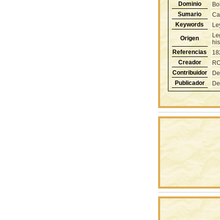
Dominio
Bol
Sumario
Ca
Keywords
Le
Le
Origen
hi
Referencias
18
Creador
RO
Contribuidor
De
Publicador
De