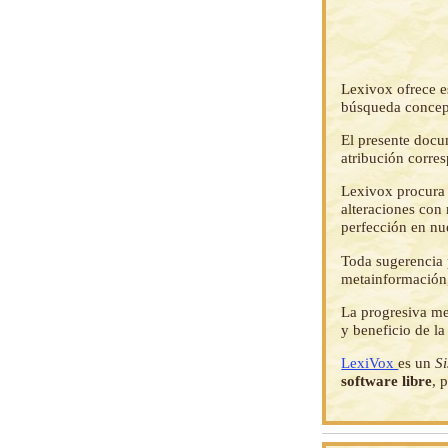
Lexivox ofrece e
búsqueda concep
El presente docu
atribución corre
Lexivox procura 
alteraciones con 
perfección en nu
Toda sugerencia p
metainformación,
La progresiva me
y beneficio de l
LexiVox
es un
S
software libre
, 