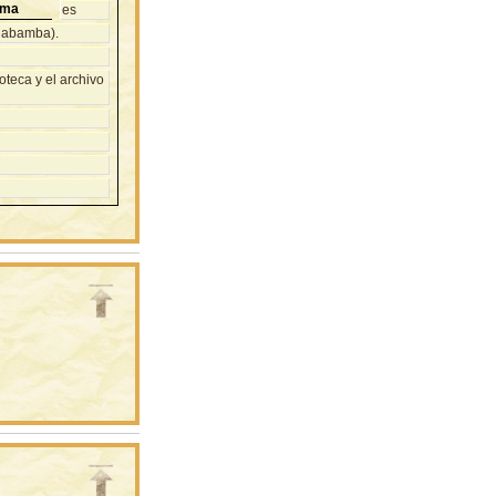
oma
es
chabamba).
teca y el archivo