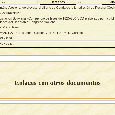
Derechos
Idi
ivia
GFDL
ntón.- A este rango elévase el villorio de Conda de la jurisdicción de Pocona (Co
y, octubre/1927
gislación Boliviana - Compendio de leyes de 1825-2007, CD elaborado por la biblio
stórico del Honorable Congreso Nacional
25-1960.lexml
MÁN PAZ.- Constantino Carrión V. H. SILES.- M. D. Canseco.
veNet.net
veNet.net
Enlaces con otros documentos