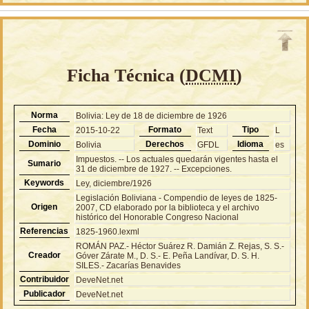
Ficha Técnica (
DCMI
)
Norma
Bolivia: Ley de 18 de diciembre de 1926
Fecha
Formato
Tipo
2015-10-22
Text
L
Dominio
Derechos
Idioma
Bolivia
GFDL
es
Impuestos. -- Los actuales quedarán vigentes hasta el
Sumario
31 de diciembre de 1927. -- Excepciones.
Keywords
Ley, diciembre/1926
Legislación Boliviana - Compendio de leyes de 1825-
Origen
2007, CD elaborado por la biblioteca y el archivo
histórico del Honorable Congreso Nacional
Referencias
1825-1960.lexml
ROMÁN PAZ.- Héctor Suárez R. Damián Z. Rejas, S. S.-
Creador
Góver Zárate M., D. S.- E. Peña Landívar, D. S. H.
SILES.- Zacarías Benavides
Contribuidor
DeveNet.net
Publicador
DeveNet.net